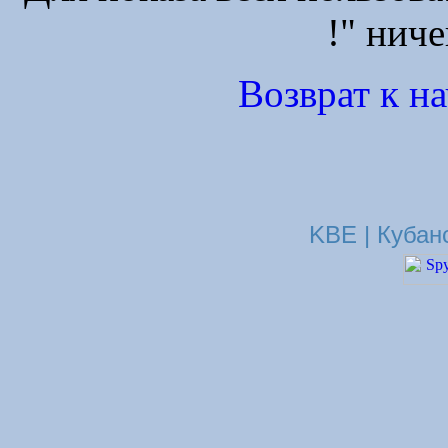
!" ниче
Возврат к н
KBE | Кубан