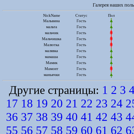
Галерея наших польз
NickName
Статус
Пол
Мальвина
Гость
мальта
Гость
мальчик
Гость
Мальчишка
Гость
Малютка
Гость
малявка
Гость
мамаша
Гость
Мамик
Гость
Мамонт
Гость
маньячки
Гость
Другие страницы:
1
2
3
17
18
19
20
21
22
23
24
2
36
37
38
39
40
41
42
43
4
55
56
57
58
59
60
61
62
6