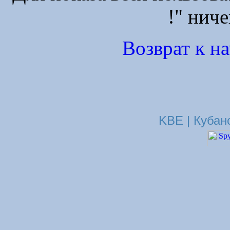
!" ниче
Возврат к н
KBE | Кубан