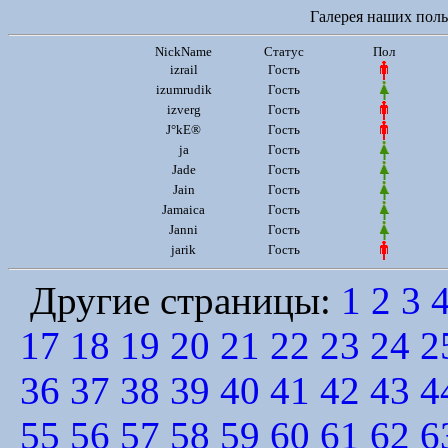
Галерея наших польз
NickName
Статус
Пол
izrail
Гость
izumrudik
Гость
izverg
Гость
J°kE®
Гость
ja
Гость
Jade
Гость
Jain
Гость
Jamaica
Гость
Janni
Гость
jarik
Гость
Другие страницы:
1
2
3
17
18
19
20
21
22
23
24
2
36
37
38
39
40
41
42
43
4
55
56
57
58
59
60
61
62
6