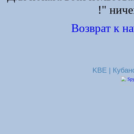
!" ниче
Возврат к н
KBE | Кубан