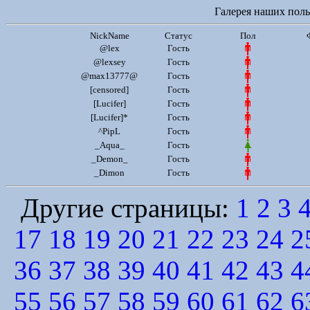
Галерея наших польз
NickName
Статус
Пол
@lex
Гость
@lexsey
Гость
@max13777@
Гость
[censored]
Гость
[Lucifer]
Гость
[Lucifer]*
Гость
^PipL
Гость
_Aqua_
Гость
_Demon_
Гость
_Dimon
Гость
Другие страницы:
1
2
3
17
18
19
20
21
22
23
24
2
36
37
38
39
40
41
42
43
4
55
56
57
58
59
60
61
62
6