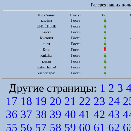
Галерея наших польз
NickName
Статус
Пол
кисёна
Гость
КИСЁНЫШ
Гость
Киска
Гость
Кисюня
Гость
кися
Гость
Киш
Гость
КиШка
Гость
клава
Гость
КлЕоПаТрА
Гость
клеопатра!
Гость
Другие страницы:
1
2
3
17
18
19
20
21
22
23
24
2
36
37
38
39
40
41
42
43
4
55
56
57
58
59
60
61
62
6