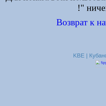
!" ниче
Возврат к н
KBE | Кубан