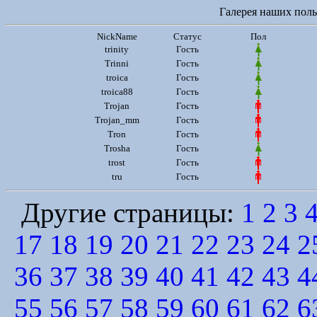
Галерея наших польз
NickName
Статус
Пол
trinity
Гость
Trinni
Гость
troica
Гость
troica88
Гость
Trojan
Гость
Trojan_mm
Гость
Tron
Гость
Trosha
Гость
trost
Гость
tru
Гость
Другие страницы:
1
2
3
17
18
19
20
21
22
23
24
2
36
37
38
39
40
41
42
43
4
55
56
57
58
59
60
61
62
6