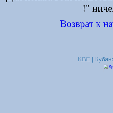
!" ниче
Возврат к н
KBE | Кубан