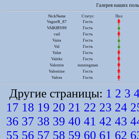
Галерея наших польз
NickName
Статус
Пол
VagneR_87
Гость
VAIKIRY89
Гость
vail
Гость
Vaira
Гость
Val
Гость
Valar
Гость
Valeks
Гость
Valentin
runningman
Valentine
Гость
Valera
Гость
Другие страницы:
1
2
3
17
18
19
20
21
22
23
24
2
36
37
38
39
40
41
42
43
4
55
56
57
58
59
60
61
62
6