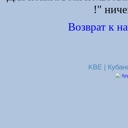
!" ниче
Возврат к н
KBE | Кубан