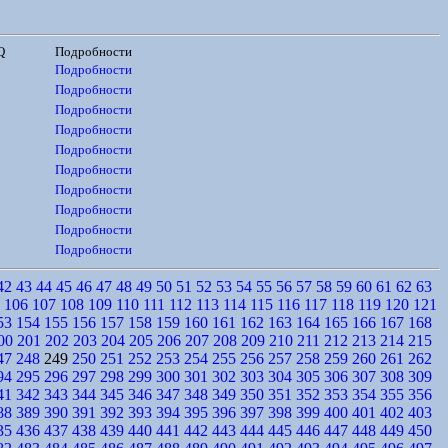
Q
Подробности
Подробности
Подробности
Подробности
Подробности
Подробности
Подробности
Подробности
Подробности
Подробности
Подробности
42
43
44
45
46
47
48
49
50
51
52
53
54
55
56
57
58
59
60
61
62
63
106
107
108
109
110
111
112
113
114
115
116
117
118
119
120
121
53
154
155
156
157
158
159
160
161
162
163
164
165
166
167
168
00
201
202
203
204
205
206
207
208
209
210
211
212
213
214
215
47
248
249
250
251
252
253
254
255
256
257
258
259
260
261
262
94
295
296
297
298
299
300
301
302
303
304
305
306
307
308
309
41
342
343
344
345
346
347
348
349
350
351
352
353
354
355
356
88
389
390
391
392
393
394
395
396
397
398
399
400
401
402
403
35
436
437
438
439
440
441
442
443
444
445
446
447
448
449
450