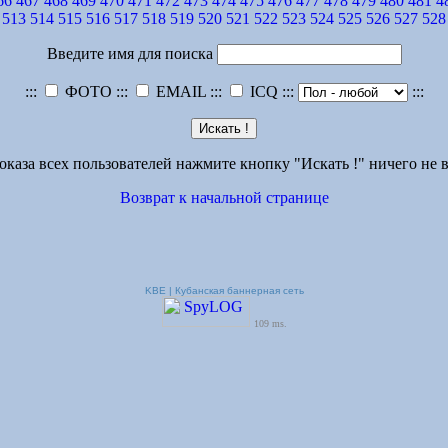
66
467
468
469
470
471
472
473
474
475
476
477
478
479
480
481
4
513
514
515
516
517
518
519
520
521
522
523
524
525
526
527
528
Введите имя для поиска
:::
ФОТО :::
EMAIL :::
ICQ :::
:::
оказа всех пользователей нажмите кнопку "Искать !" ничего не в
Возврат к начальной странице
KBE | Кубанская баннерная сеть
109 ms.