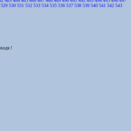
82
483
484
485
486
487
488
489
490
491
492
493
494
495
496
497
529
530
531
532
533
534
535
536
537
538
539
540
541
542
543
водя !