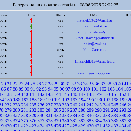
Галерея наших пользователей на 08/08/2026 22:02:25
атус
Пол
Фото
EMail
IC
ость
нет
natalek1962@mail.ru
ость
нет
veronna@bk.ru
ость
нет
canepmozdok@ya.ru
ость
нет
Oneil-Racer@yandex.ru
ость
нет
onix@eysk.ru
ость
есть
klon@arcor.de
ость
нет
ость
нет
ilhamchik85@rambler.ru
ость
нет
ость
нет
eovrhf@aezxgg.com
20
21
22
23
24
25
26
27
28
29
30
31
32
33
34
35
36
37
38
39
40
41
86
87
88
89
90
91
92
93
94
95
96
97
98
99
100
101
102
103
104
105
37
138
139
140
141
142
143
144
145
146
147
148
149
150
151
152
1
84
185
186
187
188
189
190
191
192
193
194
195
196
197
198
199
2
31
232
233
234
235
236
237
238
239
240
241
242
243
244
245
246
2
78
279
280
281
282
283
284
285
286
287
288
289
290
291
292
293
2
25
326
327
328
329
330
331
332
333
334
335
336
337
338
339
340
3
72
373
374
375
376
377
378
379
380
381
382
383
384
385
386
387
3
19
420
421
422
423
424
425
426
427
428
429
430
431
432
433
434
4