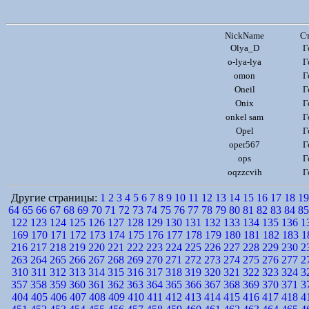
NickName
Ст
Olya_D
Г
o-lya-lya
Г
omon
Г
Oneil
Г
Onix
Г
onkel sam
Г
Opel
Г
oper567
Г
ops
Г
oqzzcvih
Г
Другие страницы:
1
2
3
4
5
6
7
8
9
10
11
12
13
14
15
16
17
18
19
64
65
66
67
68
69
70
71
72
73
74
75
76
77
78
79
80
81
82
83
84
85
122
123
124
125
126
127
128
129
130
131
132
133
134
135
136
1
169
170
171
172
173
174
175
176
177
178
179
180
181
182
183
1
216
217
218
219
220
221
222
223
224
225
226
227
228
229
230
2
263
264
265
266
267
268
269
270
271
272
273
274
275
276
277
2
310
311
312
313
314
315
316
317
318
319
320
321
322
323
324
3
357
358
359
360
361
362
363
364
365
366
367
368
369
370
371
3
404
405
406
407
408
409
410
411
412
413
414
415
416
417
418
4