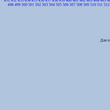
451
452
453
454
455
456
457
458
459
460
461
462
463
464
465
4
498
499
500
501
502
503
504
505
506
507
508
509
510
511
512
Для п