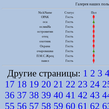
Галерея наших польз
NickName
Статус
Пол
ОРАК
Гость
оса
Гость
осликИа
Гость
островитян
Гость
отец
Гость
охотник
Гость
Охрана
Гость
очаровашка
Гость
П.М.С.Жрец
Гость
павел
Гость
Другие страницы:
1
2
3
17
18
19
20
21
22
23
24
2
36
37
38
39
40
41
42
43
4
55
56
57
58
59
60
61
62
6