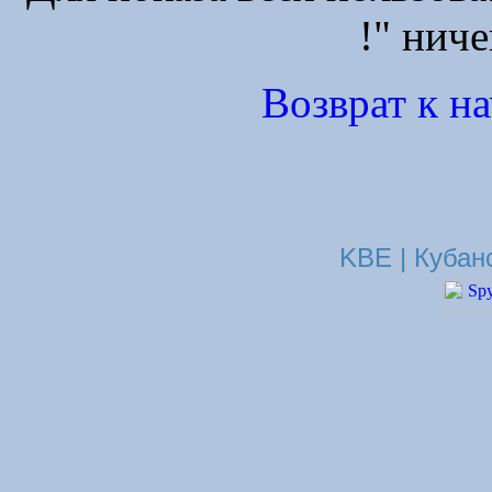
!" ниче
Возврат к н
KBE | Кубан