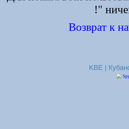
!" ниче
Возврат к н
KBE | Кубан