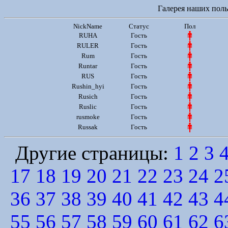
Галерея наших польз
NickName
Статус
Пол
RUHA
Гость
RULER
Гость
Rum
Гость
Runtar
Гость
RUS
Гость
Rushin_hyi
Гость
Rusich
Гость
Ruslic
Гость
rusmoke
Гость
Russak
Гость
Другие страницы:
1
2
3
17
18
19
20
21
22
23
24
2
36
37
38
39
40
41
42
43
4
55
56
57
58
59
60
61
62
6