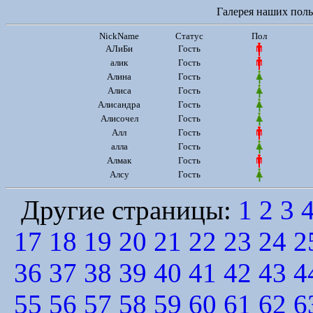
Галерея наших польз
NickName
Статус
Пол
АЛиБи
Гость
алик
Гость
Алина
Гость
Алиса
Гость
Алисандра
Гость
Алисочел
Гость
Алл
Гость
алла
Гость
Алмак
Гость
Алсу
Гость
Другие страницы:
1
2
3
17
18
19
20
21
22
23
24
2
36
37
38
39
40
41
42
43
4
55
56
57
58
59
60
61
62
6