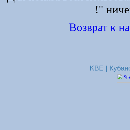
!" ниче
Возврат к н
KBE | Кубан