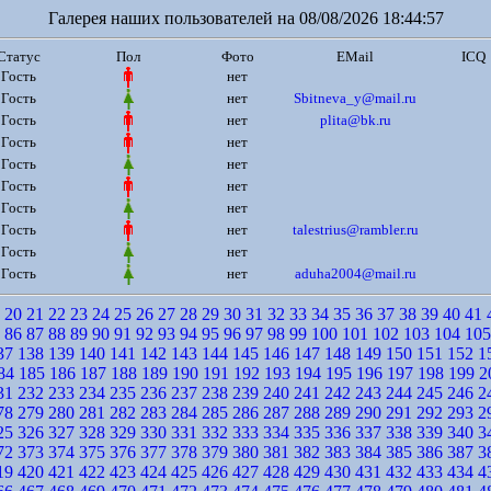
Галерея наших пользователей на 08/08/2026 18:44:57
Статус
Пол
Фото
EMail
ICQ
Гость
нет
Гость
нет
Sbitneva_y@mail.ru
Гость
нет
plita@bk.ru
Гость
нет
Гость
нет
Гость
нет
Гость
нет
Гость
нет
talestrius@rambler.ru
Гость
нет
Гость
нет
aduha2004@mail.ru
20
21
22
23
24
25
26
27
28
29
30
31
32
33
34
35
36
37
38
39
40
41
86
87
88
89
90
91
92
93
94
95
96
97
98
99
100
101
102
103
104
105
37
138
139
140
141
142
143
144
145
146
147
148
149
150
151
152
1
84
185
186
187
188
189
190
191
192
193
194
195
196
197
198
199
2
31
232
233
234
235
236
237
238
239
240
241
242
243
244
245
246
2
78
279
280
281
282
283
284
285
286
287
288
289
290
291
292
293
2
25
326
327
328
329
330
331
332
333
334
335
336
337
338
339
340
3
72
373
374
375
376
377
378
379
380
381
382
383
384
385
386
387
3
19
420
421
422
423
424
425
426
427
428
429
430
431
432
433
434
4