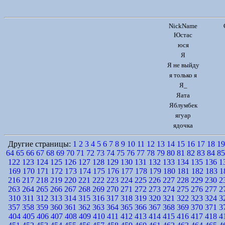
NickName
Юстас
юся
Я
Я не выйду
я только я
Я_
Яата
Яблумбек
ягуар
ядочка
Другие страницы:
1
2
3
4
5
6
7
8
9
10
11
12
13
14
15
16
17
18
19
64
65
66
67
68
69
70
71
72
73
74
75
76
77
78
79
80
81
82
83
84
85
122
123
124
125
126
127
128
129
130
131
132
133
134
135
136
1
169
170
171
172
173
174
175
176
177
178
179
180
181
182
183
1
216
217
218
219
220
221
222
223
224
225
226
227
228
229
230
2
263
264
265
266
267
268
269
270
271
272
273
274
275
276
277
2
310
311
312
313
314
315
316
317
318
319
320
321
322
323
324
3
357
358
359
360
361
362
363
364
365
366
367
368
369
370
371
3
404
405
406
407
408
409
410
411
412
413
414
415
416
417
418
4