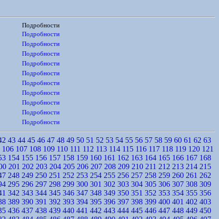
Подробности
Подробности
Подробности
Подробности
Подробности
Подробности
Подробности
Подробности
Подробности
Подробности
Подробности
42
43
44
45
46
47
48
49
50
51
52
53
54
55
56
57
58
59
60
61
62
63
106
107
108
109
110
111
112
113
114
115
116
117
118
119
120
121
53
154
155
156
157
158
159
160
161
162
163
164
165
166
167
168
00
201
202
203
204
205
206
207
208
209
210
211
212
213
214
215
47
248
249
250
251
252
253
254
255
256
257
258
259
260
261
262
94
295
296
297
298
299
300
301
302
303
304
305
306
307
308
309
41
342
343
344
345
346
347
348
349
350
351
352
353
354
355
356
88
389
390
391
392
393
394
395
396
397
398
399
400
401
402
403
35
436
437
438
439
440
441
442
443
444
445
446
447
448
449
450