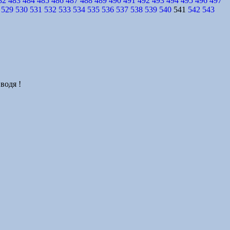
82
483
484
485
486
487
488
489
490
491
492
493
494
495
496
497
529
530
531
532
533
534
535
536
537
538
539
540
541
542
543
водя !