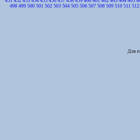
451
452
453
454
455
456
457
458
459
460
461
462
463
464
465
4
498
499
500
501
502
503
504
505
506
507
508
509
510
511
512
Для п