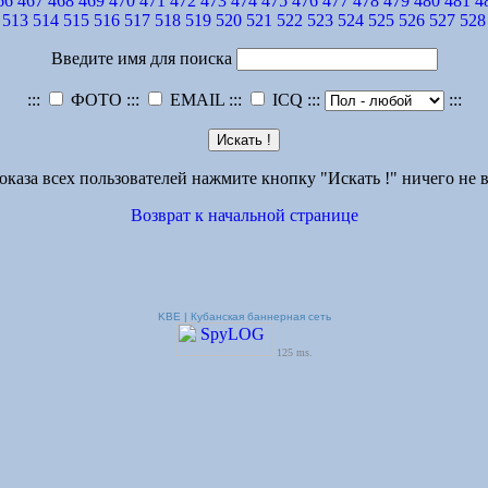
66
467
468
469
470
471
472
473
474
475
476
477
478
479
480
481
4
513
514
515
516
517
518
519
520
521
522
523
524
525
526
527
528
Введите имя для поиска
:::
ФОТО :::
EMAIL :::
ICQ :::
:::
оказа всех пользователей нажмите кнопку "Искать !" ничего не в
Возврат к начальной странице
KBE | Кубанская баннерная сеть
125 ms.