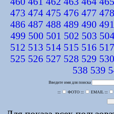
460
461
462
463
464
46
473
474
475
476
477
47
486
487
488
489
490
49
499
500
501
502
503
50
512
513
514
515
516
51
525
526
527
528
529
53
538
539
5
Введите имя для поиска
:::
ФОТО :::
EMAIL :::
Для показа всех пользов