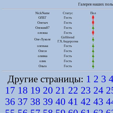
Галерея наших польз
NickName
Статус
Пол
ОЛЕГ
Гость
Олегыч
Гость
Олежик87
Гость
олежка
Гость
Girlfriend
Оле-Луколе
Г.Х.Андерсена
оленька
Гость
Олеся
Гость
оливка
Гость
олик
Гость
Ольга
Гость
Другие страницы:
1
2
3
17
18
19
20
21
22
23
24
2
36
37
38
39
40
41
42
43
4
55
56
57
58
59
60
61
62
6