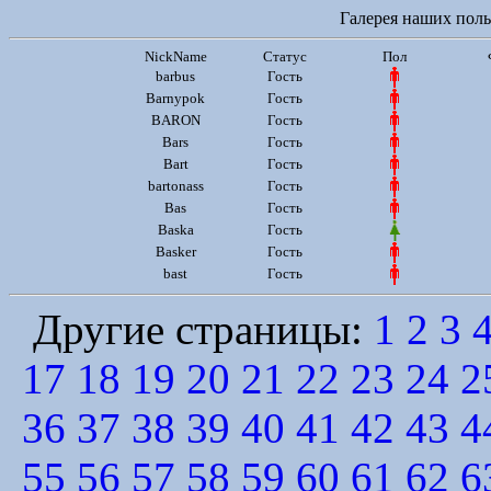
Галерея наших польз
NickName
Статус
Пол
barbus
Гость
Barnypok
Гость
BARON
Гость
Bars
Гость
Bart
Гость
bartonass
Гость
Bas
Гость
Baska
Гость
Basker
Гость
bast
Гость
Другие страницы:
1
2
3
17
18
19
20
21
22
23
24
2
36
37
38
39
40
41
42
43
4
55
56
57
58
59
60
61
62
6