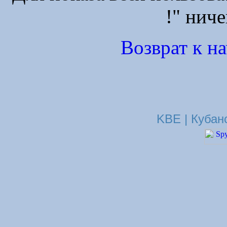
!" ниче
Возврат к н
KBE | Кубан