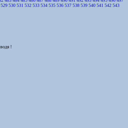
82
483
484
485
486
487
488
489
490
491
492
493
494
495
496
497
529
530
531
532
533
534
535
536
537
538
539
540
541
542
543
водя !