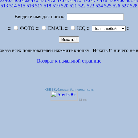
66
467
468
469
470
471
472
473
474
475
476
477
478
479
480
481
4
513
514
515
516
517
518
519
520
521
522
523
524
525
526
527
528
Введите имя для поиска
:::
ФОТО :::
EMAIL :::
ICQ :::
:::
оказа всех пользователей нажмите кнопку "Искать !" ничего не в
Возврат к начальной странице
KBE | Кубанская баннерная сеть
93 ms.