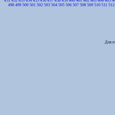
451
452
453
454
455
456
457
458
459
460
461
462
463
464
465
4
498
499
500
501
502
503
504
505
506
507
508
509
510
511
512
Для п