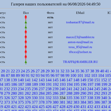
Галерея наших пользователей на 06/08/2026 04:49:50
атус
Пол
Фото
EMail
I
ость
есть
ость
нет
toshastar.87@mail.ru
ость
нет
ость
нет
ость
нет
maxxr23@rambler.ru
ость
нет
anton-rus@mail.ru
ость
нет
toxa_85@mail.ru
ость
нет
t0xxx@zelnet.ru
ость
нет
ость
нет
TRAFFI@RAMBLER.RU
20
21
22
23
24
25
26
27
28
29
30
31
32
33
34
35
36
37
38
39
40
41
86
87
88
89
90
91
92
93
94
95
96
97
98
99
100
101
102
103
104
105
37
138
139
140
141
142
143
144
145
146
147
148
149
150
151
152
1
84
185
186
187
188
189
190
191
192
193
194
195
196
197
198
199
2
31
232
233
234
235
236
237
238
239
240
241
242
243
244
245
246
2
78
279
280
281
282
283
284
285
286
287
288
289
290
291
292
293
2
25
326
327
328
329
330
331
332
333
334
335
336
337
338
339
340
3
72
373
374
375
376
377
378
379
380
381
382
383
384
385
386
387
3
19
420
421
422
423
424
425
426
427
428
429
430
431
432
433
434
4