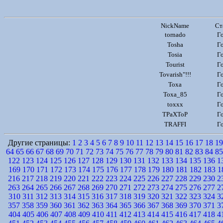
NickName
Ст
tornado
Г
Tosha
Г
Tosia
Г
Tourist
Г
Tovarish"!!!
Г
Toxa
Г
Toxa_85
Г
toxxx
Г
TPaXToP
Г
TRAFFI
Г
Другие страницы:
1
2
3
4
5
6
7
8
9
10
11
12
13
14
15
16
17
18
19
64
65
66
67
68
69
70
71
72
73
74
75
76
77
78
79
80
81
82
83
84
85
122
123
124
125
126
127
128
129
130
131
132
133
134
135
136
1
169
170
171
172
173
174
175
176
177
178
179
180
181
182
183
1
216
217
218
219
220
221
222
223
224
225
226
227
228
229
230
2
263
264
265
266
267
268
269
270
271
272
273
274
275
276
277
2
310
311
312
313
314
315
316
317
318
319
320
321
322
323
324
3
357
358
359
360
361
362
363
364
365
366
367
368
369
370
371
3
404
405
406
407
408
409
410
411
412
413
414
415
416
417
418
4