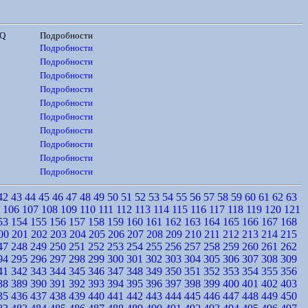
CQ
Подробности
Подробности
Подробности
Подробности
Подробности
Подробности
Подробности
Подробности
Подробности
Подробности
Подробности
42
43
44
45
46
47
48
49
50
51
52
53
54
55
56
57
58
59
60
61
62
63
106
107
108
109
110
111
112
113
114
115
116
117
118
119
120
121
53
154
155
156
157
158
159
160
161
162
163
164
165
166
167
168
00
201
202
203
204
205
206
207
208
209
210
211
212
213
214
215
47
248
249
250
251
252
253
254
255
256
257
258
259
260
261
262
94
295
296
297
298
299
300
301
302
303
304
305
306
307
308
309
41
342
343
344
345
346
347
348
349
350
351
352
353
354
355
356
88
389
390
391
392
393
394
395
396
397
398
399
400
401
402
403
35
436
437
438
439
440
441
442
443
444
445
446
447
448
449
450