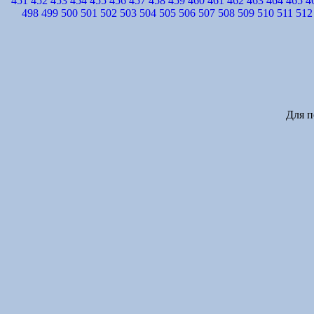
451
452
453
454
455
456
457
458
459
460
461
462
463
464
465
4
498
499
500
501
502
503
504
505
506
507
508
509
510
511
512
Для п