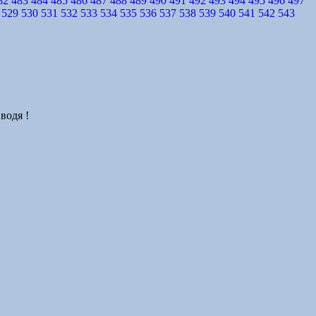
82
483
484
485
486
487
488
489
490
491
492
493
494
495
496
497
529
530
531
532
533
534
535
536
537
538
539
540
541
542
543
водя !