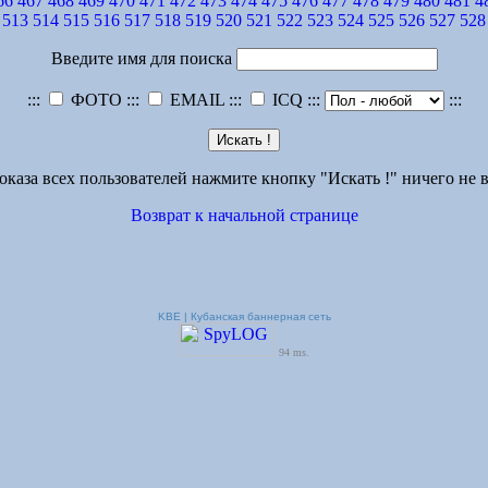
66
467
468
469
470
471
472
473
474
475
476
477
478
479
480
481
4
513
514
515
516
517
518
519
520
521
522
523
524
525
526
527
528
Введите имя для поиска
:::
ФОТО :::
EMAIL :::
ICQ :::
:::
оказа всех пользователей нажмите кнопку "Искать !" ничего не в
Возврат к начальной странице
KBE | Кубанская баннерная сеть
94 ms.