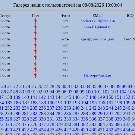
Галерея наших пользователей на 08/08/2026 13:03:04
Статус
Пол
Фото
EMail
ICQ
Гость
нет
hacker.skull@mail.ru
Гость
нет
aaaa-01@mail.ru
Гость
нет
Гость
есть
хрен@вам_его_дам
305421
Гость
нет
Гость
нет
Гость
нет
Гость
нет
Гость
нет
Гость
нет
Harbop@mail.ru
20
21
22
23
24
25
26
27
28
29
30
31
32
33
34
35
36
37
38
39
40
41
86
87
88
89
90
91
92
93
94
95
96
97
98
99
100
101
102
103
104
105
37
138
139
140
141
142
143
144
145
146
147
148
149
150
151
152
1
84
185
186
187
188
189
190
191
192
193
194
195
196
197
198
199
2
31
232
233
234
235
236
237
238
239
240
241
242
243
244
245
246
2
78
279
280
281
282
283
284
285
286
287
288
289
290
291
292
293
2
25
326
327
328
329
330
331
332
333
334
335
336
337
338
339
340
3
72
373
374
375
376
377
378
379
380
381
382
383
384
385
386
387
3
19
420
421
422
423
424
425
426
427
428
429
430
431
432
433
434
4