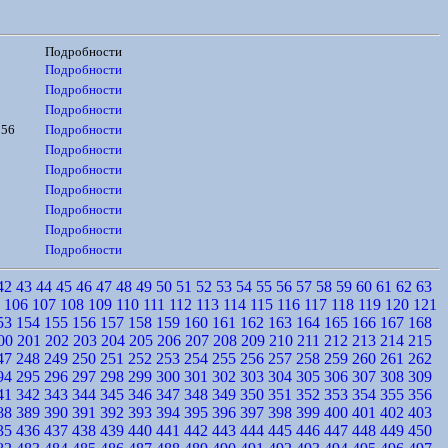
Подробности
Подробности
Подробности
Подробности
956
Подробности
Подробности
Подробности
Подробности
Подробности
Подробности
Подробности
42
43
44
45
46
47
48
49
50
51
52
53
54
55
56
57
58
59
60
61
62
63
106
107
108
109
110
111
112
113
114
115
116
117
118
119
120
121
53
154
155
156
157
158
159
160
161
162
163
164
165
166
167
168
00
201
202
203
204
205
206
207
208
209
210
211
212
213
214
215
47
248
249
250
251
252
253
254
255
256
257
258
259
260
261
262
94
295
296
297
298
299
300
301
302
303
304
305
306
307
308
309
41
342
343
344
345
346
347
348
349
350
351
352
353
354
355
356
88
389
390
391
392
393
394
395
396
397
398
399
400
401
402
403
35
436
437
438
439
440
441
442
443
444
445
446
447
448
449
450