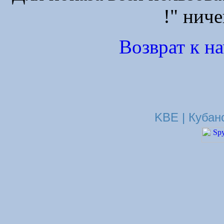
!" ниче
Возврат к н
KBE | Кубан