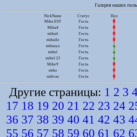
Галерея наших польз
NickName
Статус
Пол
Miha EST
Гость
Miha4
Гость
mihail
Гость
mihailo
Гость
mihasya
Гость
mihel
Гость
mihel 23
Гость
MiheY
Гость
miho
Гость
mihvas
Гость
Другие страницы:
1
2
3
17
18
19
20
21
22
23
24
2
36
37
38
39
40
41
42
43
4
55
56
57
58
59
60
61
62
6