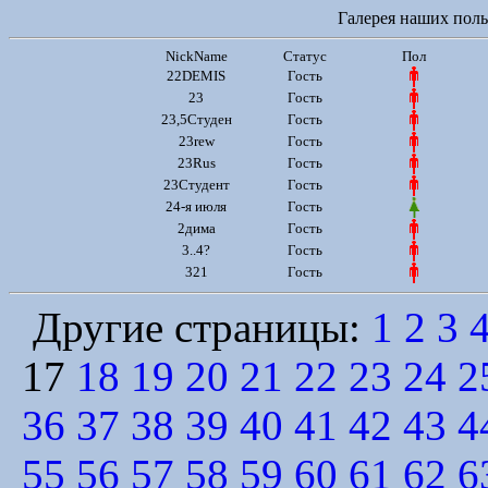
Галерея наших польз
NickName
Статус
Пол
22DEMIS
Гость
23
Гость
23,5Студен
Гость
23rew
Гость
23Rus
Гость
23Студент
Гость
24-я июля
Гость
2дима
Гость
3..4?
Гость
321
Гость
Другие страницы:
1
2
3
17
18
19
20
21
22
23
24
2
36
37
38
39
40
41
42
43
4
55
56
57
58
59
60
61
62
6