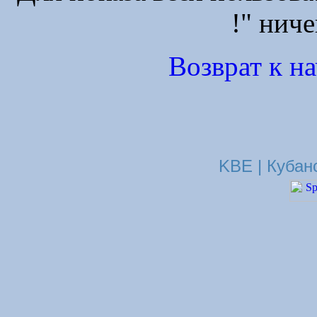
!" ниче
Возврат к н
KBE | Кубан