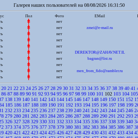
Галерея наших пользователей на 08/08/2026 16:31:50
ус
Пол
Фото
EMail
ть
нет
ть
нет
zmei@e-mail.ru
ть
нет
ть
нет
ть
нет
ть
нет
DEREKTOR@ZAHAV.NET.IL
ть
нет
bagran@list.ru
ть
нет
ть
нет
men_from_fido@rambler.ru
ть
нет
20
21
22
23
24
25
26
27
28
29
30
31
32
33
34
35
36
37
38
39
40
41
86
87
88
89
90
91
92
93
94
95
96
97
98
99
100
101
102
103
104
105
37
138
139
140
141
142
143
144
145
146
147
148
149
150
151
152
1
84
185
186
187
188
189
190
191
192
193
194
195
196
197
198
199
2
31
232
233
234
235
236
237
238
239
240
241
242
243
244
245
246
2
78
279
280
281
282
283
284
285
286
287
288
289
290
291
292
293
2
25
326
327
328
329
330
331
332
333
334
335
336
337
338
339
340
3
72
373
374
375
376
377
378
379
380
381
382
383
384
385
386
387
3
19
420
421
422
423
424
425
426
427
428
429
430
431
432
433
434
4