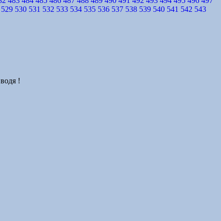
82
483
484
485
486
487
488
489
490
491
492
493
494
495
496
497
529
530
531
532
533
534
535
536
537
538
539
540
541
542
543
водя !