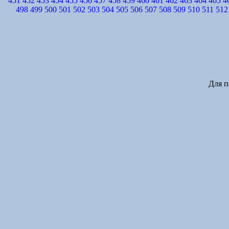
451
452
453
454
455
456
457
458
459
460
461
462
463
464
465
4
498
499
500
501
502
503
504
505
506
507
508
509
510
511
512
Для п