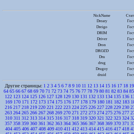
NickName
Стат
Dreary
Гос
Dreigo
Гос
DRIM
Гос
Driver
Гос
Dron
Гос
DROZD
Гос
Dru
Гос
drug
Гос
Drugoy
Гос
druid
Гос
Другие страницы:
1
2
3
4
5
6
7
8
9
10
11
12
13
14
15
16
17
18
19
64
65
66
67
68
69
70
71
72
73
74
75
76
77
78
79
80
81
82
83
84
85
122
123
124
125
126
127
128
129
130
131
132
133
134
135
136
1
169
170
171
172
173
174
175
176
177
178
179
180
181
182
183
1
216
217
218
219
220
221
222
223
224
225
226
227
228
229
230
2
263
264
265
266
267
268
269
270
271
272
273
274
275
276
277
2
310
311
312
313
314
315
316
317
318
319
320
321
322
323
324
3
357
358
359
360
361
362
363
364
365
366
367
368
369
370
371
3
404
405
406
407
408
409
410
411
412
413
414
415
416
417
418
4