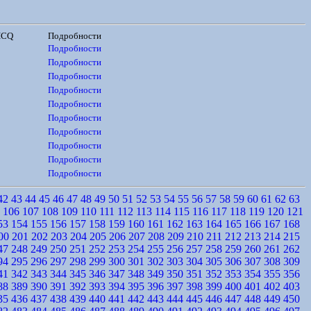
ICQ
Подробности
Подробности
Подробности
Подробности
Подробности
Подробности
Подробности
Подробности
Подробности
Подробности
Подробности
42
43
44
45
46
47
48
49
50
51
52
53
54
55
56
57
58
59
60
61
62
63
106
107
108
109
110
111
112
113
114
115
116
117
118
119
120
121
53
154
155
156
157
158
159
160
161
162
163
164
165
166
167
168
00
201
202
203
204
205
206
207
208
209
210
211
212
213
214
215
47
248
249
250
251
252
253
254
255
256
257
258
259
260
261
262
94
295
296
297
298
299
300
301
302
303
304
305
306
307
308
309
41
342
343
344
345
346
347
348
349
350
351
352
353
354
355
356
88
389
390
391
392
393
394
395
396
397
398
399
400
401
402
403
35
436
437
438
439
440
441
442
443
444
445
446
447
448
449
450