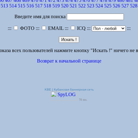
66
467
468
469
470
471
472
473
474
475
476
477
478
479
480
481
4
513
514
515
516
517
518
519
520
521
522
523
524
525
526
527
528
Введите имя для поиска
:::
ФОТО :::
EMAIL :::
ICQ :::
:::
оказа всех пользователей нажмите кнопку "Искать !" ничего не в
Возврат к начальной странице
KBE | Кубанская баннерная сеть
78 ms.