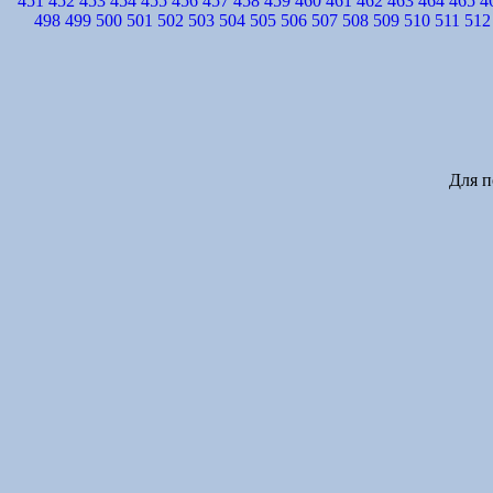
451
452
453
454
455
456
457
458
459
460
461
462
463
464
465
4
498
499
500
501
502
503
504
505
506
507
508
509
510
511
512
Для п