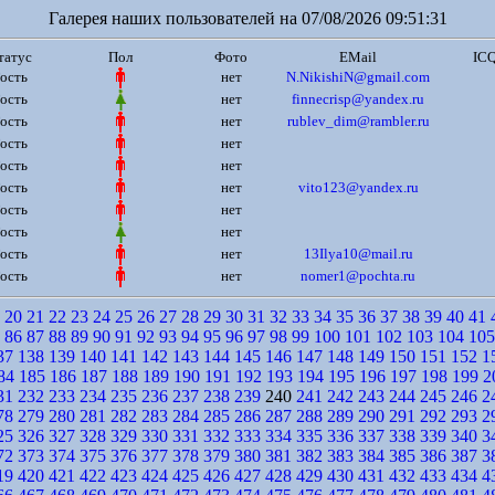
Галерея наших пользователей на 07/08/2026 09:51:31
татус
Пол
Фото
EMail
IC
ость
нет
N.NikishiN@gmail.com
ость
нет
finnecrisp@yandex.ru
ость
нет
rublev_dim@rambler.ru
ость
нет
ость
нет
ость
нет
vito123@yandex.ru
ость
нет
ость
нет
ость
нет
13Ilya10@mail.ru
ость
нет
nomer1@pochta.ru
20
21
22
23
24
25
26
27
28
29
30
31
32
33
34
35
36
37
38
39
40
41
86
87
88
89
90
91
92
93
94
95
96
97
98
99
100
101
102
103
104
105
37
138
139
140
141
142
143
144
145
146
147
148
149
150
151
152
1
84
185
186
187
188
189
190
191
192
193
194
195
196
197
198
199
2
31
232
233
234
235
236
237
238
239
240
241
242
243
244
245
246
2
78
279
280
281
282
283
284
285
286
287
288
289
290
291
292
293
2
25
326
327
328
329
330
331
332
333
334
335
336
337
338
339
340
3
72
373
374
375
376
377
378
379
380
381
382
383
384
385
386
387
3
19
420
421
422
423
424
425
426
427
428
429
430
431
432
433
434
4