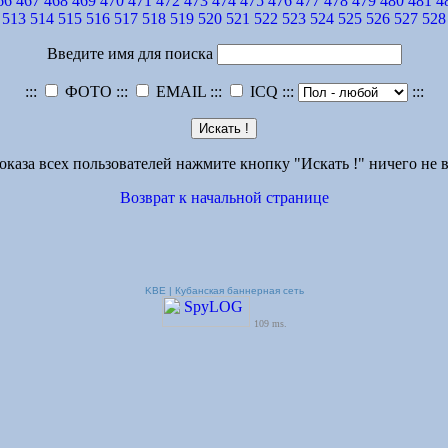
66
467
468
469
470
471
472
473
474
475
476
477
478
479
480
481
4
513
514
515
516
517
518
519
520
521
522
523
524
525
526
527
528
Введите имя для поиска
:::
ФОТО :::
EMAIL :::
ICQ :::
:::
оказа всех пользователей нажмите кнопку "Искать !" ничего не в
Возврат к начальной странице
KBE | Кубанская баннерная сеть
109 ms.