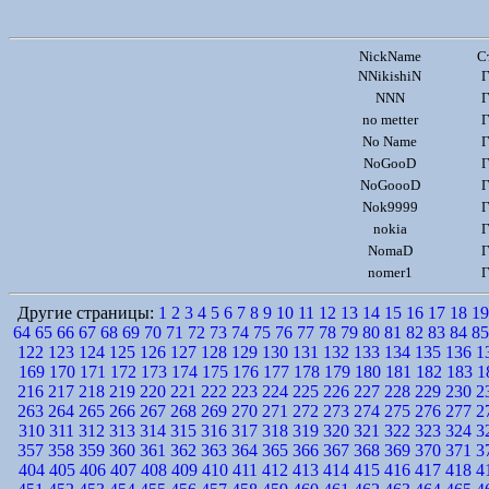
NickName
С
NNikishiN
Г
NNN
Г
no metter
Г
No Name
Г
NoGooD
Г
NoGoooD
Г
Nok9999
Г
nokia
Г
NomaD
Г
nomer1
Г
Другие страницы:
1
2
3
4
5
6
7
8
9
10
11
12
13
14
15
16
17
18
19
64
65
66
67
68
69
70
71
72
73
74
75
76
77
78
79
80
81
82
83
84
85
122
123
124
125
126
127
128
129
130
131
132
133
134
135
136
1
169
170
171
172
173
174
175
176
177
178
179
180
181
182
183
1
216
217
218
219
220
221
222
223
224
225
226
227
228
229
230
2
263
264
265
266
267
268
269
270
271
272
273
274
275
276
277
2
310
311
312
313
314
315
316
317
318
319
320
321
322
323
324
3
357
358
359
360
361
362
363
364
365
366
367
368
369
370
371
3
404
405
406
407
408
409
410
411
412
413
414
415
416
417
418
4