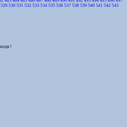
82
483
484
485
486
487
488
489
490
491
492
493
494
495
496
497
529
530
531
532
533
534
535
536
537
538
539
540
541
542
543
водя !