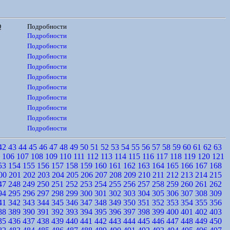
Q
Подробности
Подробности
Подробности
Подробности
Подробности
Подробности
Подробности
Подробности
Подробности
Подробности
Подробности
42
43
44
45
46
47
48
49
50
51
52
53
54
55
56
57
58
59
60
61
62
63
106
107
108
109
110
111
112
113
114
115
116
117
118
119
120
121
53
154
155
156
157
158
159
160
161
162
163
164
165
166
167
168
00
201
202
203
204
205
206
207
208
209
210
211
212
213
214
215
47
248
249
250
251
252
253
254
255
256
257
258
259
260
261
262
94
295
296
297
298
299
300
301
302
303
304
305
306
307
308
309
41
342
343
344
345
346
347
348
349
350
351
352
353
354
355
356
88
389
390
391
392
393
394
395
396
397
398
399
400
401
402
403
35
436
437
438
439
440
441
442
443
444
445
446
447
448
449
450