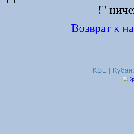
!" ниче
Возврат к н
KBE | Кубан