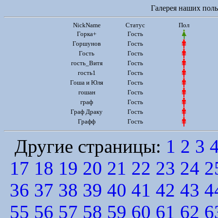
Галерея наших польз
NickName
Статус
Пол
Горка+
Гость
Горшунов
Гость
Гость
Гость
гость_Витя
Гость
гость1
Гость
Гоша и Юля
Гость
гошан
Гость
граф
Гость
Граф Драку
Гость
Графф
Гость
Другие страницы:
1
2
3
17
18
19
20
21
22
23
24
2
36
37
38
39
40
41
42
43
4
55
56
57
58
59
60
61
62
6