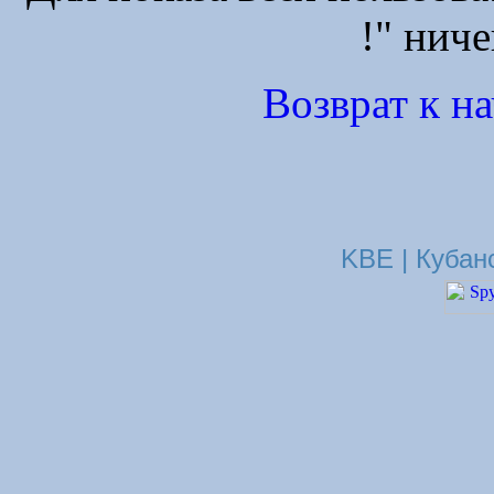
!" ниче
Возврат к н
KBE | Кубан