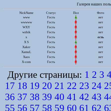
Галерея наших польз
NickName
Статус
Пол
Фото
www
Гость
нет
wwwww
Гость
нет
WXY
Гость
нет
wzhik
Гость
нет
x
Гость
есть
X S
Гость
нет
Xaker
Гость
нет
XamuL
Гость
нет
Xaos
Гость
нет
X-com
Гость
нет
Другие страницы:
1
2
3
17
18
19
20
21
22
23
24
2
36
37
38
39
40
41
42
43
4
55
56
57
58
59
60
61
62
6