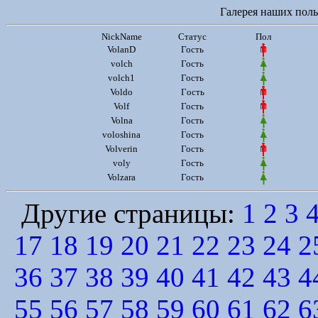
Галерея наших польз
NickName
Статус
Пол
VolanD
Гость
volch
Гость
volch1
Гость
Voldo
Гость
Volf
Гость
Volna
Гость
voloshina
Гость
Volverin
Гость
voly
Гость
Volzara
Гость
Другие страницы:
1
2
3
17
18
19
20
21
22
23
24
2
36
37
38
39
40
41
42
43
4
55
56
57
58
59
60
61
62
6