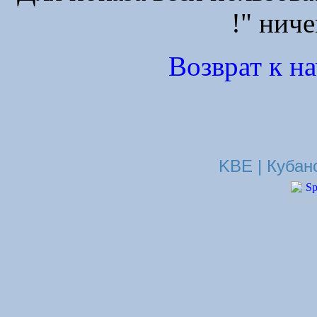
!" ниче
Возврат к н
KBE | Кубан