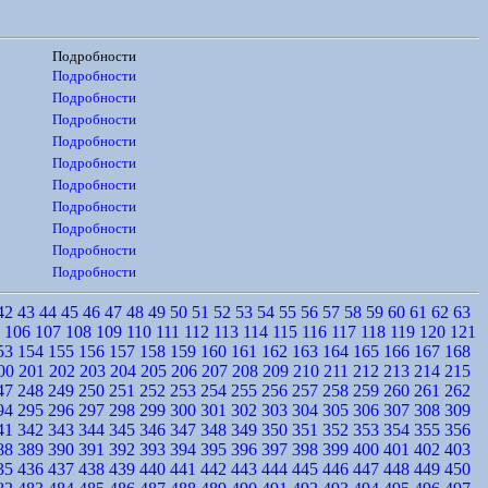
Подробности
Подробности
Подробности
Подробности
Подробности
Подробности
Подробности
Подробности
Подробности
Подробности
Подробности
42
43
44
45
46
47
48
49
50
51
52
53
54
55
56
57
58
59
60
61
62
63
106
107
108
109
110
111
112
113
114
115
116
117
118
119
120
121
53
154
155
156
157
158
159
160
161
162
163
164
165
166
167
168
00
201
202
203
204
205
206
207
208
209
210
211
212
213
214
215
47
248
249
250
251
252
253
254
255
256
257
258
259
260
261
262
94
295
296
297
298
299
300
301
302
303
304
305
306
307
308
309
41
342
343
344
345
346
347
348
349
350
351
352
353
354
355
356
88
389
390
391
392
393
394
395
396
397
398
399
400
401
402
403
35
436
437
438
439
440
441
442
443
444
445
446
447
448
449
450