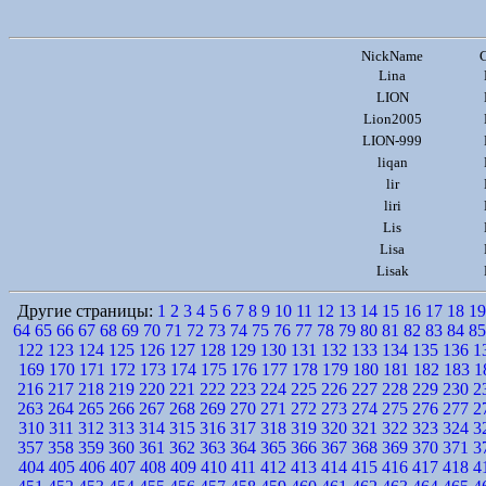
NickName
Lina
LION
Lion2005
LION-999
liqan
lir
liri
Lis
Lisa
Lisak
Другие страницы:
1
2
3
4
5
6
7
8
9
10
11
12
13
14
15
16
17
18
19
64
65
66
67
68
69
70
71
72
73
74
75
76
77
78
79
80
81
82
83
84
85
122
123
124
125
126
127
128
129
130
131
132
133
134
135
136
1
169
170
171
172
173
174
175
176
177
178
179
180
181
182
183
1
216
217
218
219
220
221
222
223
224
225
226
227
228
229
230
2
263
264
265
266
267
268
269
270
271
272
273
274
275
276
277
2
310
311
312
313
314
315
316
317
318
319
320
321
322
323
324
3
357
358
359
360
361
362
363
364
365
366
367
368
369
370
371
3
404
405
406
407
408
409
410
411
412
413
414
415
416
417
418
4