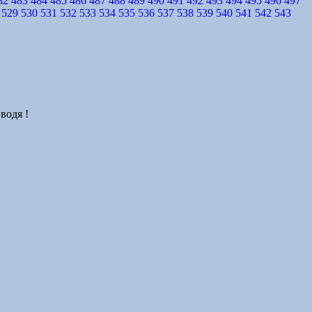
82
483
484
485
486
487
488
489
490
491
492
493
494
495
496
497
529
530
531
532
533
534
535
536
537
538
539
540
541
542
543
водя !