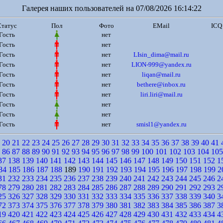
Галерея наших пользователей на 07/08/2026 16:14:22
Статус
Пол
Фото
EMail
ICQ
Гость
нет
Гость
нет
Гость
нет
LIsin_dima@mail.ru
Гость
нет
LION-999@yandex.ru
Гость
нет
liqan@mail.ru
Гость
нет
bethere@inbox.ru
Гость
нет
liri.liri@mail.ru
Гость
нет
Гость
нет
Гость
нет
smisl1@yandex.ru
20
21
22
23
24
25
26
27
28
29
30
31
32
33
34
35
36
37
38
39
40
41
86
87
88
89
90
91
92
93
94
95
96
97
98
99
100
101
102
103
104
105
37
138
139
140
141
142
143
144
145
146
147
148
149
150
151
152
1
84
185
186
187
188
189
190
191
192
193
194
195
196
197
198
199
2
31
232
233
234
235
236
237
238
239
240
241
242
243
244
245
246
2
78
279
280
281
282
283
284
285
286
287
288
289
290
291
292
293
2
25
326
327
328
329
330
331
332
333
334
335
336
337
338
339
340
3
72
373
374
375
376
377
378
379
380
381
382
383
384
385
386
387
3
19
420
421
422
423
424
425
426
427
428
429
430
431
432
433
434
4