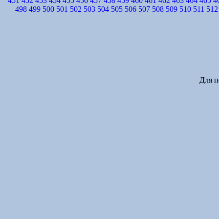
451
452
453
454
455
456
457
458
459
460
461
462
463
464
465
4
498
499
500
501
502
503
504
505
506
507
508
509
510
511
512
Для п