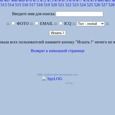
66
467
468
469
470
471
472
473
474
475
476
477
478
479
480
481
4
513
514
515
516
517
518
519
520
521
522
523
524
525
526
527
528
Введите имя для поиска
:::
ФОТО :::
EMAIL :::
ICQ :::
:::
оказа всех пользователей нажмите кнопку "Искать !" ничего не в
Возврат к начальной странице
KBE | Кубанская баннерная сеть
110 ms.