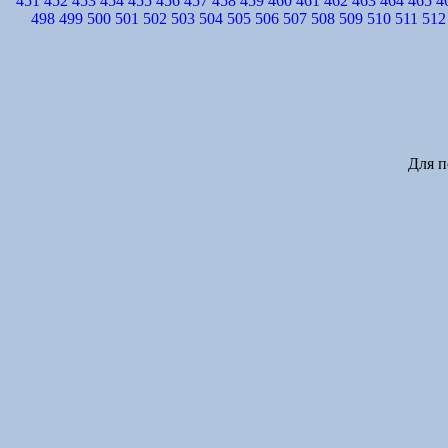
451
452
453
454
455
456
457
458
459
460
461
462
463
464
465
4
498
499
500
501
502
503
504
505
506
507
508
509
510
511
512
Для п