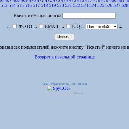
66
467
468
469
470
471
472
473
474
475
476
477
478
479
480
481
4
513
514
515
516
517
518
519
520
521
522
523
524
525
526
527
528
Введите имя для поиска
:::
ФОТО :::
EMAIL :::
ICQ :::
:::
оказа всех пользователей нажмите кнопку "Искать !" ничего не в
Возврат к начальной странице
KBE | Кубанская баннерная сеть
109 ms.