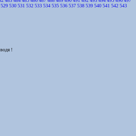
82
483
484
485
486
487
488
489
490
491
492
493
494
495
496
497
529
530
531
532
533
534
535
536
537
538
539
540
541
542
543
водя !