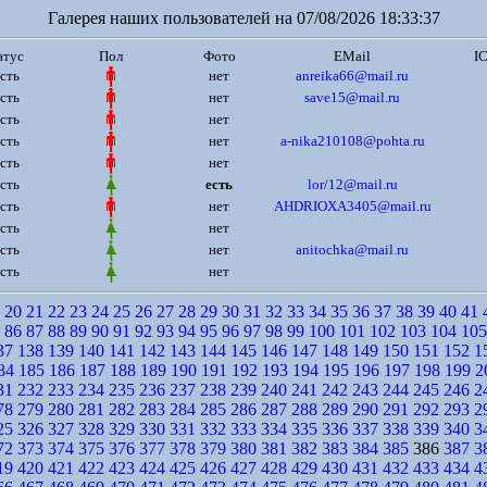
Галерея наших пользователей на 07/08/2026 18:33:37
атус
Пол
Фото
EMail
I
сть
нет
anreika66@mail.ru
сть
нет
save15@mail.ru
сть
нет
сть
нет
a-nika210108@pohta.ru
сть
нет
сть
есть
lor/12@mail.ru
сть
нет
AHDRIOXA3405@mail.ru
сть
нет
сть
нет
anitochka@mail.ru
сть
нет
20
21
22
23
24
25
26
27
28
29
30
31
32
33
34
35
36
37
38
39
40
41
86
87
88
89
90
91
92
93
94
95
96
97
98
99
100
101
102
103
104
105
37
138
139
140
141
142
143
144
145
146
147
148
149
150
151
152
1
84
185
186
187
188
189
190
191
192
193
194
195
196
197
198
199
2
31
232
233
234
235
236
237
238
239
240
241
242
243
244
245
246
2
78
279
280
281
282
283
284
285
286
287
288
289
290
291
292
293
2
25
326
327
328
329
330
331
332
333
334
335
336
337
338
339
340
3
72
373
374
375
376
377
378
379
380
381
382
383
384
385
386
387
3
19
420
421
422
423
424
425
426
427
428
429
430
431
432
433
434
4