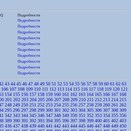
CQ
Подробности
Подробности
Подробности
Подробности
Подробности
Подробности
Подробности
Подробности
Подробности
Подробности
Подробности
42
43
44
45
46
47
48
49
50
51
52
53
54
55
56
57
58
59
60
61
62
63
106
107
108
109
110
111
112
113
114
115
116
117
118
119
120
121
53
154
155
156
157
158
159
160
161
162
163
164
165
166
167
168
00
201
202
203
204
205
206
207
208
209
210
211
212
213
214
215
47
248
249
250
251
252
253
254
255
256
257
258
259
260
261
262
94
295
296
297
298
299
300
301
302
303
304
305
306
307
308
309
41
342
343
344
345
346
347
348
349
350
351
352
353
354
355
356
88
389
390
391
392
393
394
395
396
397
398
399
400
401
402
403
35
436
437
438
439
440
441
442
443
444
445
446
447
448
449
450