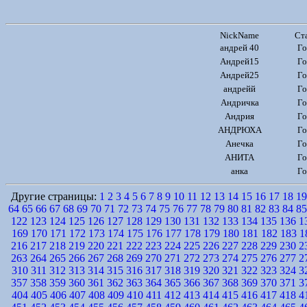
NickName
Ст
андрей 40
Го
Андрей15
Го
Андрей25
Го
андрейй
Го
Андричка
Го
Андрия
Го
АНДРЮХА
Го
Анечка
Го
АНИТА
Го
анка
Го
Другие страницы:
1
2
3
4
5
6
7
8
9
10
11
12
13
14
15
16
17
18
19
64
65
66
67
68
69
70
71
72
73
74
75
76
77
78
79
80
81
82
83
84
85
122
123
124
125
126
127
128
129
130
131
132
133
134
135
136
1
169
170
171
172
173
174
175
176
177
178
179
180
181
182
183
1
216
217
218
219
220
221
222
223
224
225
226
227
228
229
230
2
263
264
265
266
267
268
269
270
271
272
273
274
275
276
277
2
310
311
312
313
314
315
316
317
318
319
320
321
322
323
324
3
357
358
359
360
361
362
363
364
365
366
367
368
369
370
371
3
404
405
406
407
408
409
410
411
412
413
414
415
416
417
418
4