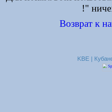
!" ниче
Возврат к н
KBE | Кубан