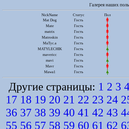
Галерея наших польз
NickName
Статус
Пол
Mat Dog
Гость
Mate
Гость
matrix
Гость
Matroskin
Гость
MaTyc.a
Гость
MATYLECHIK
Гость
mavericc
Гость
mavi
Гость
Mavr
Гость
Mawa1
Гость
Другие страницы:
1
2
3
17
18
19
20
21
22
23
24
2
36
37
38
39
40
41
42
43
4
55
56
57
58
59
60
61
62
6