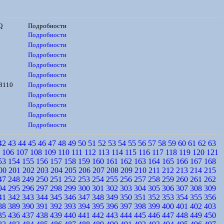
Q
Подробности
Подробности
Подробности
Подробности
Подробности
Подробности
8110
Подробности
Подробности
Подробности
Подробности
Подробности
42
43
44
45
46
47
48
49
50
51
52
53
54
55
56
57
58
59
60
61
62
63
106
107
108
109
110
111
112
113
114
115
116
117
118
119
120
121
53
154
155
156
157
158
159
160
161
162
163
164
165
166
167
168
00
201
202
203
204
205
206
207
208
209
210
211
212
213
214
215
47
248
249
250
251
252
253
254
255
256
257
258
259
260
261
262
94
295
296
297
298
299
300
301
302
303
304
305
306
307
308
309
41
342
343
344
345
346
347
348
349
350
351
352
353
354
355
356
88
389
390
391
392
393
394
395
396
397
398
399
400
401
402
403
35
436
437
438
439
440
441
442
443
444
445
446
447
448
449
450