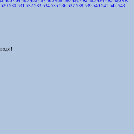
82
483
484
485
486
487
488
489
490
491
492
493
494
495
496
497
529
530
531
532
533
534
535
536
537
538
539
540
541
542
543
водя !