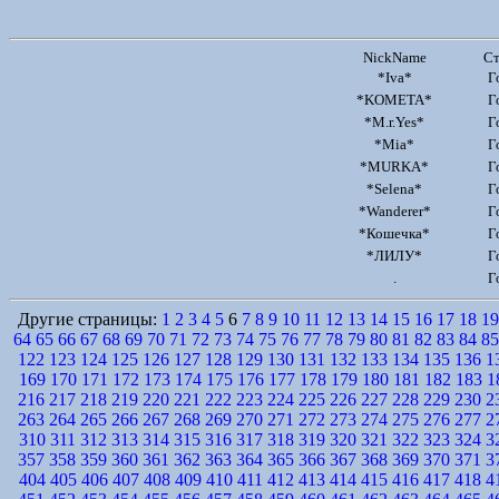
NickName
Ст
*Iva*
Г
*KOMETA*
Г
*M.r.Yes*
Г
*Mia*
Г
*MURKA*
Г
*Selena*
Г
*Wanderer*
Г
*Кошечка*
Г
*ЛИЛУ*
Г
.
Г
Другие страницы:
1
2
3
4
5
6
7
8
9
10
11
12
13
14
15
16
17
18
19
64
65
66
67
68
69
70
71
72
73
74
75
76
77
78
79
80
81
82
83
84
85
122
123
124
125
126
127
128
129
130
131
132
133
134
135
136
1
169
170
171
172
173
174
175
176
177
178
179
180
181
182
183
1
216
217
218
219
220
221
222
223
224
225
226
227
228
229
230
2
263
264
265
266
267
268
269
270
271
272
273
274
275
276
277
2
310
311
312
313
314
315
316
317
318
319
320
321
322
323
324
3
357
358
359
360
361
362
363
364
365
366
367
368
369
370
371
3
404
405
406
407
408
409
410
411
412
413
414
415
416
417
418
4