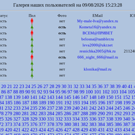
Галерея наших пользователей на 09/08/2026 15:23:28
атус
Пол
Фото
EMail
IC
ость
нет
My-male-Iva@yandex.ru
ость
есть
Kometa16@yandex.ru
ость
есть
ВСЕМ@ПРИВЕТ
ость
нет
belosna@rambler.ru
ость
нет
leva2000@ukr.net
ость
нет
resnichka2005@bk.ru
21124
ость
есть
666_night_666@mail.ru
ость
нет
ость
нет
klonika@mail.ru
ость
нет
20
21
22
23
24
25
26
27
28
29
30
31
32
33
34
35
36
37
38
39
40
41
86
87
88
89
90
91
92
93
94
95
96
97
98
99
100
101
102
103
104
105
37
138
139
140
141
142
143
144
145
146
147
148
149
150
151
152
1
84
185
186
187
188
189
190
191
192
193
194
195
196
197
198
199
2
31
232
233
234
235
236
237
238
239
240
241
242
243
244
245
246
2
78
279
280
281
282
283
284
285
286
287
288
289
290
291
292
293
2
25
326
327
328
329
330
331
332
333
334
335
336
337
338
339
340
3
72
373
374
375
376
377
378
379
380
381
382
383
384
385
386
387
3
19
420
421
422
423
424
425
426
427
428
429
430
431
432
433
434
4