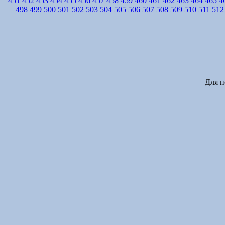
451
452
453
454
455
456
457
458
459
460
461
462
463
464
465
4
498
499
500
501
502
503
504
505
506
507
508
509
510
511
512
Для п