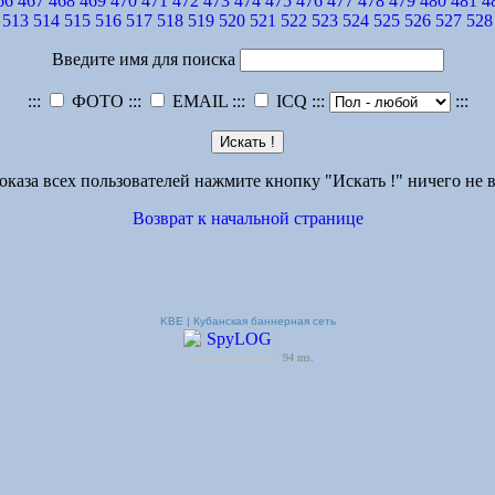
66
467
468
469
470
471
472
473
474
475
476
477
478
479
480
481
4
513
514
515
516
517
518
519
520
521
522
523
524
525
526
527
528
Введите имя для поиска
:::
ФОТО :::
EMAIL :::
ICQ :::
:::
оказа всех пользователей нажмите кнопку "Искать !" ничего не в
Возврат к начальной странице
KBE | Кубанская баннерная сеть
94 ms.