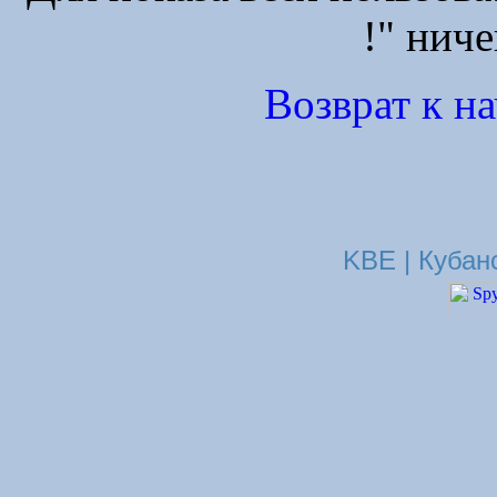
!" ниче
Возврат к н
KBE | Кубан