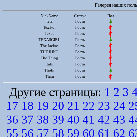
Галерея наших польз
NickName
Статус
Пол
teta
Гость
Tex.Por
Гость
Texas
Гость
TEXASGIRL
Гость
The Jackas
Гость
THE RING
Гость
The Thing
Гость
thiki
Гость
Thoth
Гость
Tiam
Гость
Другие страницы:
1
2
3
17
18
19
20
21
22
23
24
2
36
37
38
39
40
41
42
43
4
55
56
57
58
59
60
61
62
6