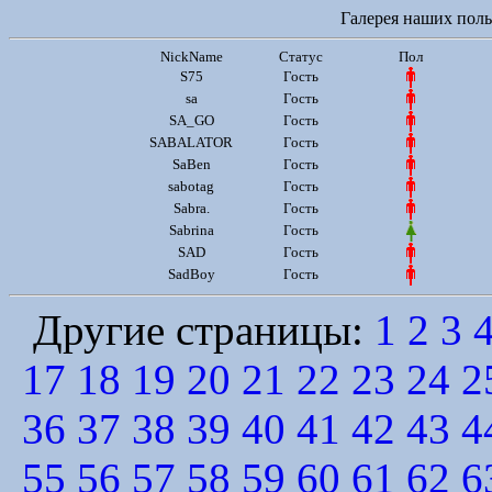
Галерея наших польз
NickName
Статус
Пол
S75
Гость
sa
Гость
SA_GO
Гость
SABALATOR
Гость
SaBen
Гость
sabotag
Гость
Sabra.
Гость
Sabrina
Гость
SAD
Гость
SadBoy
Гость
Другие страницы:
1
2
3
17
18
19
20
21
22
23
24
2
36
37
38
39
40
41
42
43
4
55
56
57
58
59
60
61
62
6