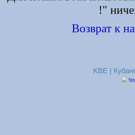
!" ниче
Возврат к н
KBE | Кубан