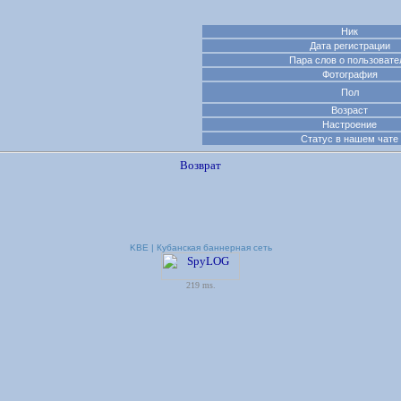
Ник
Дата регистрации
Пара слов о пользовате
Фотография
Пол
Возраст
Настроение
Статус в нашем чате
Возврат
KBE | Кубанская баннерная сеть
219 ms.