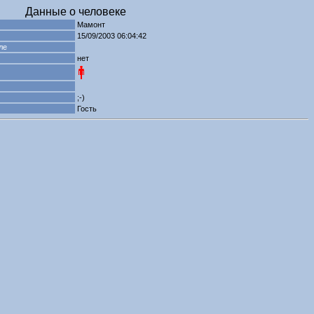
Данные о человеке
Мамонт
15/09/2003 06:04:42
ле
нет
;-)
Гость