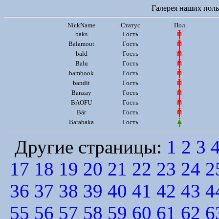
Галерея наших польз
NickName
Статус
Пол
baks
Гость
Balamout
Гость
bald
Гость
Balu
Гость
bambook
Гость
bandit
Гость
Banzay
Гость
BAOFU
Гость
Bär
Гость
Barabaka
Гость
Другие страницы:
1
2
3
17
18
19
20
21
22
23
24
2
36
37
38
39
40
41
42
43
4
55
56
57
58
59
60
61
62
6