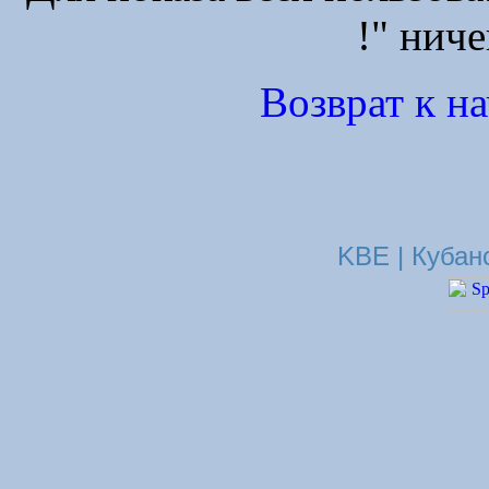
!" ниче
Возврат к н
KBE | Кубан