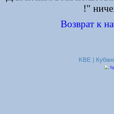
!" ниче
Возврат к н
KBE | Кубан