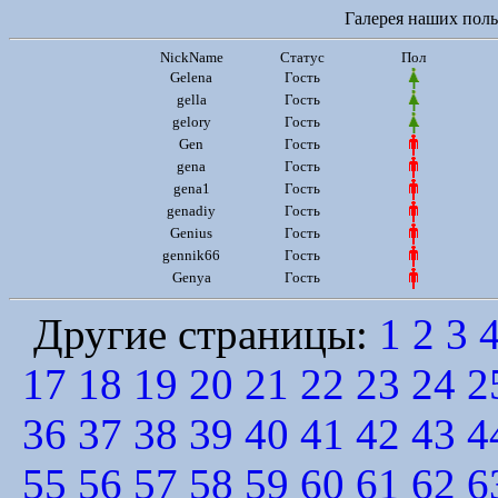
Галерея наших польз
NickName
Статус
Пол
Gelena
Гость
gella
Гость
gelory
Гость
Gen
Гость
gena
Гость
gena1
Гость
genadiy
Гость
Genius
Гость
gennik66
Гость
Genya
Гость
Другие страницы:
1
2
3
17
18
19
20
21
22
23
24
2
36
37
38
39
40
41
42
43
4
55
56
57
58
59
60
61
62
6