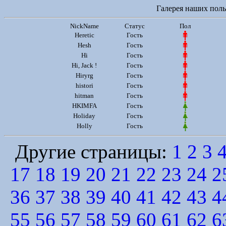
Галерея наших польз
NickName
Статус
Пол
Heretic
Гость
Hesh
Гость
Hi
Гость
Hi, Jack !
Гость
Hiryrg
Гость
histori
Гость
hitman
Гость
HKIMFA
Гость
Holiday
Гость
Holly
Гость
Другие страницы:
1
2
3
17
18
19
20
21
22
23
24
2
36
37
38
39
40
41
42
43
4
55
56
57
58
59
60
61
62
6