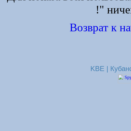
!" ниче
Возврат к н
KBE | Кубан