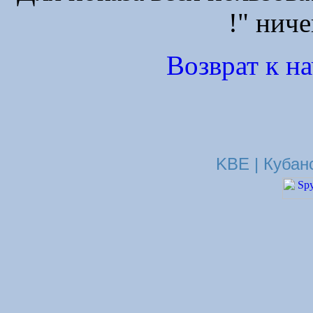
!" ниче
Возврат к н
KBE | Кубан