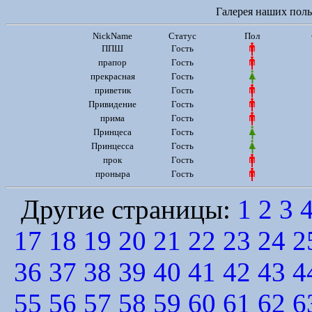
Галерея наших польз
NickName
Статус
Пол
ППШ
Гость
прапор
Гость
прекрасная
Гость
приветик
Гость
Привидение
Гость
прима
Гость
Принцеса
Гость
Принцесса
Гость
прок
Гость
проныра
Гость
Другие страницы:
1
2
3
17
18
19
20
21
22
23
24
2
36
37
38
39
40
41
42
43
4
55
56
57
58
59
60
61
62
6