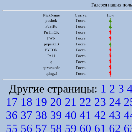
Галерея наших польз
NickName
Статус
Пол
pushok
Гость
PuSiKo
Гость
PuTinOK
Гость
PWN
Гость
pypsik13
Гость
PYTON
Гость
Pz11
Гость
q
Гость
qazwsxedc
Гость
qdngzf
Гость
Другие страницы:
1
2
3
17
18
19
20
21
22
23
24
2
36
37
38
39
40
41
42
43
4
55
56
57
58
59
60
61
62
6