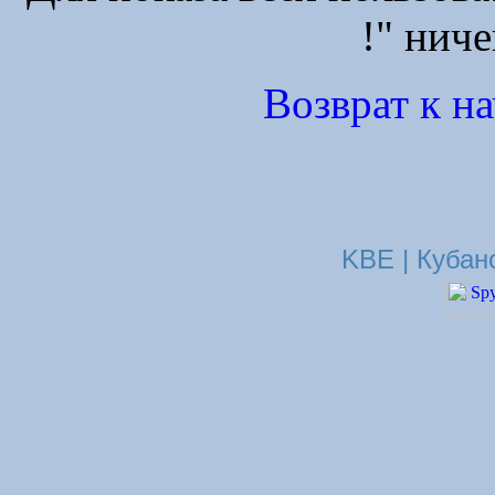
!" ниче
Возврат к н
KBE | Кубан