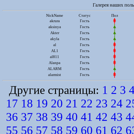
Галерея наших польз
NickName
Статус
Пол
akrura
Гость
aksinya
Гость
Akter
Гость
akyla
Гость
al
Гость
AL1
Гость
al811
Гость
Alanpa
Гость
ALARM
Гость
alarmist
Гость
Другие страницы:
1
2
3
17
18
19
20
21
22
23
24
2
36
37
38
39
40
41
42
43
4
55
56
57
58
59
60
61
62
6