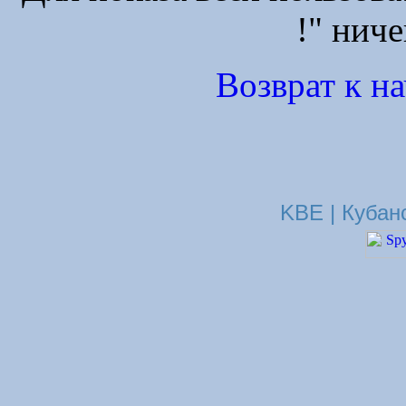
!" ниче
Возврат к н
KBE | Кубан