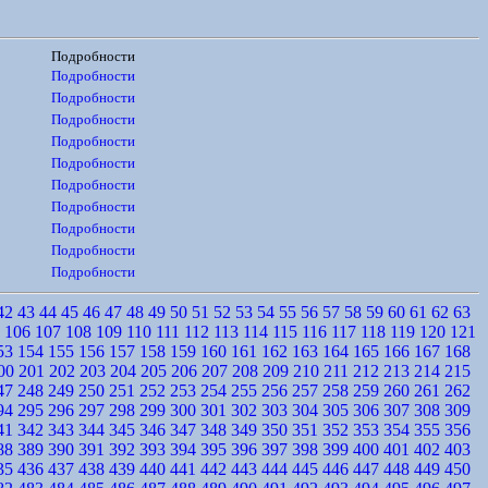
Подробности
Подробности
Подробности
Подробности
Подробности
Подробности
Подробности
Подробности
Подробности
Подробности
Подробности
42
43
44
45
46
47
48
49
50
51
52
53
54
55
56
57
58
59
60
61
62
63
106
107
108
109
110
111
112
113
114
115
116
117
118
119
120
121
53
154
155
156
157
158
159
160
161
162
163
164
165
166
167
168
00
201
202
203
204
205
206
207
208
209
210
211
212
213
214
215
47
248
249
250
251
252
253
254
255
256
257
258
259
260
261
262
94
295
296
297
298
299
300
301
302
303
304
305
306
307
308
309
41
342
343
344
345
346
347
348
349
350
351
352
353
354
355
356
88
389
390
391
392
393
394
395
396
397
398
399
400
401
402
403
35
436
437
438
439
440
441
442
443
444
445
446
447
448
449
450