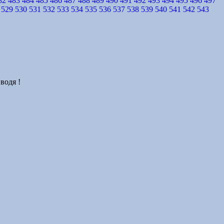
82
483
484
485
486
487
488
489
490
491
492
493
494
495
496
497
529
530
531
532
533
534
535
536
537
538
539
540
541
542
543
водя !