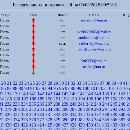
Галерея наших пользователей на 08/08/2026 09:53:18
Статус
Пол
Фото
EMail
ICQ
Гость
нет
realwork@nm.ru
Гость
нет
Гость
нет
evrika20063@mail.ru
Гость
нет
anubsethis@mail.ru
Гость
есть
raider_by@mail.ru
Гость
нет
radistfunker@mail.ru
Гость
нет
Гость
нет
Kuk333@mail.ru
Гость
нет
realist@nm.ru
Гость
нет
20
21
22
23
24
25
26
27
28
29
30
31
32
33
34
35
36
37
38
39
40
41
86
87
88
89
90
91
92
93
94
95
96
97
98
99
100
101
102
103
104
105
37
138
139
140
141
142
143
144
145
146
147
148
149
150
151
152
1
84
185
186
187
188
189
190
191
192
193
194
195
196
197
198
199
2
31
232
233
234
235
236
237
238
239
240
241
242
243
244
245
246
2
78
279
280
281
282
283
284
285
286
287
288
289
290
291
292
293
2
25
326
327
328
329
330
331
332
333
334
335
336
337
338
339
340
3
72
373
374
375
376
377
378
379
380
381
382
383
384
385
386
387
3
19
420
421
422
423
424
425
426
427
428
429
430
431
432
433
434
4