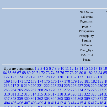
NickName
работяга
Радиомаг
радуга
Развратник
Райдер_by
Рамиль
РАУшник
Раче_Кук
РЕАЛИСТ
Ревда
Другие страницы:
1
2
3
4
5
6
7
8
9
10
11
12
13
14
15
16
17
18
19
64
65
66
67
68
69
70
71
72
73
74
75
76
77
78
79
80
81
82
83
84
85
122
123
124
125
126
127
128
129
130
131
132
133
134
135
136
1
169
170
171
172
173
174
175
176
177
178
179
180
181
182
183
1
216
217
218
219
220
221
222
223
224
225
226
227
228
229
230
2
263
264
265
266
267
268
269
270
271
272
273
274
275
276
277
2
310
311
312
313
314
315
316
317
318
319
320
321
322
323
324
3
357
358
359
360
361
362
363
364
365
366
367
368
369
370
371
3
404
405
406
407
408
409
410
411
412
413
414
415
416
417
418
4