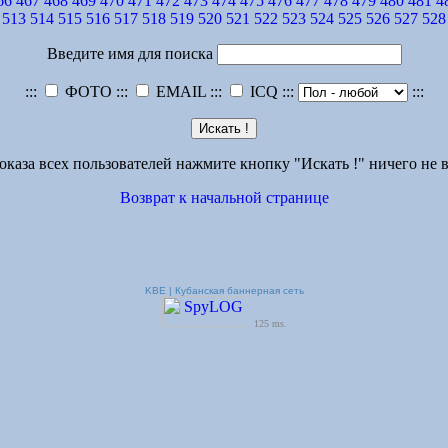
66
467
468
469
470
471
472
473
474
475
476
477
478
479
480
481
4
513
514
515
516
517
518
519
520
521
522
523
524
525
526
527
528
Введите имя для поиска
:::
ФОТО :::
EMAIL :::
ICQ :::
:::
оказа всех пользователей нажмите кнопку "Искать !" ничего не в
Возврат к начальной странице
KBE | Кубанская баннерная сеть
125 ms.