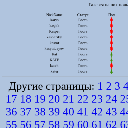
Галерея наших польз
NickName
Статус
Пол
karys
Гость
kasjak
Гость
Kasper
Гость
kaspersky
Гость
kastor
Гость
kasymbayev
Гость
Kat
Гость
KATE
Гость
katek
Гость
kater
Гость
Другие страницы:
1
2
3
17
18
19
20
21
22
23
24
2
36
37
38
39
40
41
42
43
4
55
56
57
58
59
60
61
62
6