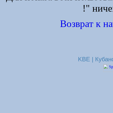
!" ниче
Возврат к н
KBE | Кубан