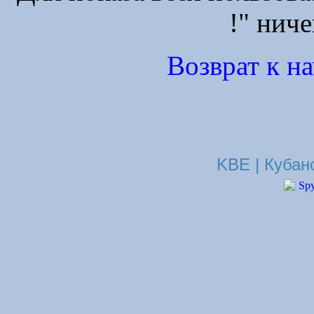
!" ниче
Возврат к н
KBE | Кубан