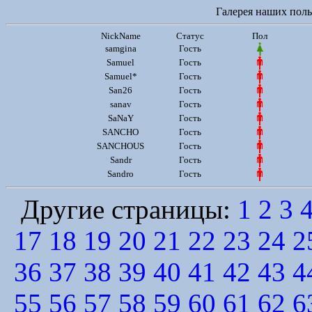
Галерея наших польз
NickName
Статус
Пол
samgina
Гость
Samuel
Гость
Samuel*
Гость
San26
Гость
sanav
Гость
SaNaY
Гость
SANCHO
Гость
SANCHOUS
Гость
Sandr
Гость
Sandro
Гость
Другие страницы:
1
2
3
17
18
19
20
21
22
23
24
2
36
37
38
39
40
41
42
43
4
55
56
57
58
59
60
61
62
6