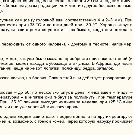
к; выбираются из-под слоя песка толщиной 30 см и под ним живут,
ки к большим дозам радиации, чем многие другие беспозвоночные;
).
крупнее самцов (у головной вши соответственно 4 и 2–3 мм). При
вух суток при +38 °С и до пяти дней при +30 °С. Хорошо живут и
ратуры вши стремятся уползти – так бывает, когда они покидают
переходить от одного человека к другому в тесноте, например,
е, может, как уже было сказано, приобрести признаки платяной (и
нжетов, может находить убежище и в чулках. В Африке, где носят
ания: чаще на живот, лопатки, поясницу, бедра, затылок.
 возле висков, на бровях. Слюна этой вши действует раздражающе,
ковая – до 50, по несколько штук в день. Яички вшей – гниды –
ературам – в кипятке они гибнут за полминуты, при температуре
 При +35 °С личинки выходят из яичек за неделю, при +25 °С яйца
ньки они уже через 45 мин сосут кровь.
что одним людям вши отдают предпочтение, а на других реагируют
ей и, возможно, с тонкой кожей, через которую наружу проникает