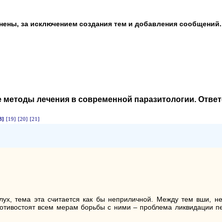
анены, за исключением создания тем и добавления сообщений.
 методы лечения в современной паразитологии
. Отве
8]
[19]
[20]
[21]
слух, тема эта считается как бы неприличной. Между тем вши, 
противостоят всем мерам борьбы с ними – проблема ликвидации п