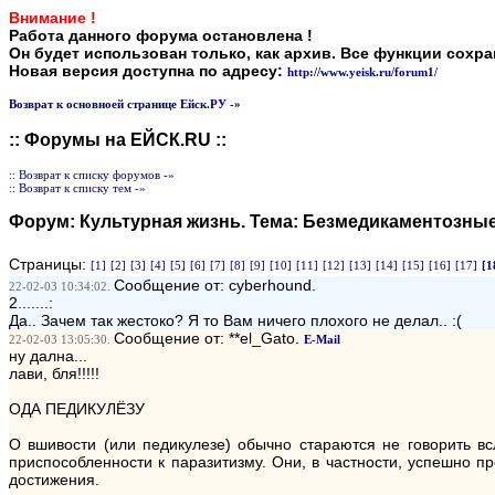
Внимание !
Работа данного форума остановлена !
Он будет использован только, как архив. Все функции сохр
Новая версия доступна по адресу:
http://www.yeisk.ru/forum1/
Возврат к основноей странице Ейск.РУ -»
:: Форумы на ЕЙСК.RU ::
:: Возврат к списку форумов -»
:: Возврат к списку тем -»
Форум:
Культурная жизнь
. Тема:
Безмедикаментозные
Страницы:
[1]
[2]
[3]
[4]
[5]
[6]
[7]
[8]
[9]
[10]
[11]
[12]
[13]
[14]
[15]
[16]
[17]
[1
Сообщение от: cyberhound.
22-02-03 10:34:02.
2.......:
Да.. Зачем так жестоко? Я то Вам ничего плохого не делал.. :(
Сообщение от: **el_Gato.
22-02-03 13:05:30.
E-Mail
ну дална...
лави, бля!!!!!
ОДА ПЕДИКУЛЁЗУ
О вшивости (или педикулезе) обычно стараются не говорить в
приспособленности к паразитизму. Они, в частности, успешно 
достижения.