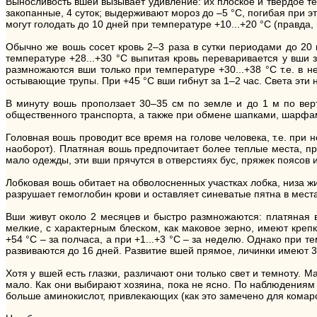
Выносливость вшей вызывает удивление: их плоское и твердое тел
закопанные, 4 суток; выдерживают мороз до –5 °С, погибая при 
могут голодать до 10 дней при температуре +10...+20 °С (правда
Обычно же вошь сосет кровь 2–3 раза в сутки периодами до 20 м
температуре +28...+30 °С выпитая кровь переваривается у вши з
размножаются вши только при температуре +30...+38 °С т.е. в 
остывающие трупы. При +45 °С вши гибнут за 1–2 час. Света эти 
В минуту вошь проползает 30–35 см по земле и до 1 м по верт
общественного транспорта, а также при обмене шапками, шарфами
Головная вошь проводит все время на голове человека, т.е. при 
наоборот). Платяная вошь предпочитает более теплые места, пря
мало одежды, эти вши прячутся в отверстиях бус, пряжек поясов 
Лобковая вошь обитает на обволосненных участках лобка, низа жи
разрушает гемоглобин крови и оставляет синеватые пятна в мест
Вши живут около 2 месяцев и быстро размножаются: платяная во
мелкие, с характерным блеском, как маковое зерно, имеют креп
+54 °С – за полчаса, а при +1...+3 °С – за неделю. Однако при 
развиваются до 16 дней. Развитие вшей прямое, личинки имеют 3 в
Хотя у вшей есть глазки, различают они только свет и темноту.
мало. Как они выбирают хозяина, пока не ясно. По наблюдениям 
больше аминокислот, привлекающих (как это замечено для комар