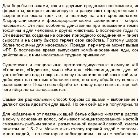
Для борьбы со вшами, как и с другими вредными насекомыми, и
ферменты, которые инактивируют и разрушают определенные я
сохраняется около трех лет, и поэтому на этот срок желате
Хлорорганические и фосфорорганические соединения – хлорофо
насекомых. Эти яды особенно действенны при повышении темпер
токсичны и для человека и других животных. В последние годы 
Эти вещества созданы на основе природного соединения – пирет
сырости и на свету быстро теряет свои свойства. Поэтому широ
более токсичны для насекомых. Правда, перметрин может вызы
ФРГ. В последнее время выпускают комбинированные яды, со
действенны, к ним насекомые труднее привыкают.
Существуют и специальные противопедикулезные шампуни «Ша
«Геленит», «Педизол», мыло «Витар», «Инсектицидное», дуст 
употребления надо покрыть голову полиэтиленовой косынкой или 
действуют на плотные оболочки гнид, поэтому обработку волос л
размножению. После всех обработок голову надо вымыть горячей 
чего яйца легко вычесываются.
Самый же радикальный способ борьбы со вшами – выбривание во
делают кровь ядовитой для вшей. Но они сейчас не популярны, так
Для избавления от платяных вшей белье обычно кипятят в раств
в кожу у основания волос, обмывают концентрированной настой
смазывать рыбьим жиром, размягченной вареной свеклой, смесью
пакетом на 1,5–2 ч. Можно мыть голову горячей водой с пеплом
много людей, – по некоторым наблюдениям – вши не любят запах