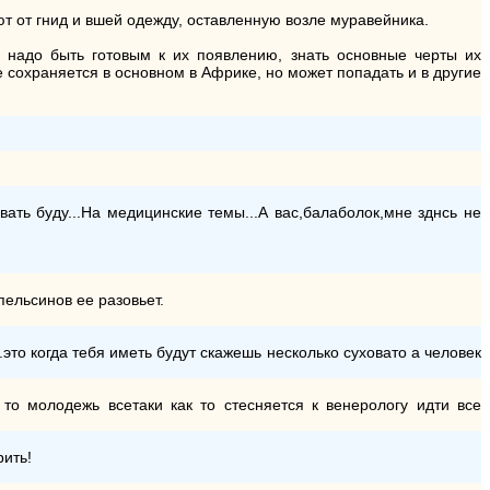
т от гнид и вшей одежду, оставленную возле муравейника.
 надо быть готовым к их появлению, знать основные черты их
 сохраняется в основном в Африке, но может попадать и в другие
ь буду...На медицинские темы...А вас,балаболок,мне зднсь не
ельсинов ее разовьет.
....это когда тебя иметь будут скажешь несколько суховато а человек
.а то молодежь всетаки как то стесняется к венерологу идти все
рить!