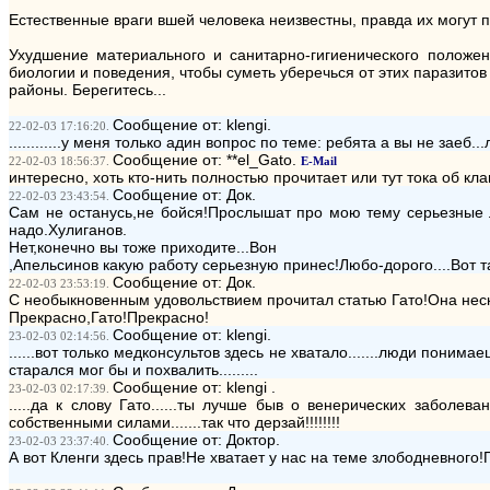
Естественные враги вшей человека неизвестны, правда их могут 
Ухудшение материального и санитарно-гигиенического положе
биологии и поведения, чтобы суметь уберечься от этих паразито
районы. Берегитесь...
Сообщение от: klengi.
22-02-03 17:16:20.
............у меня только адин вопрос по теме: ребята а вы не зае
Сообщение от: **el_Gato.
22-02-03 18:56:37.
E-Mail
интересно, хоть кто-нить полностью прочитает или тут тока об кл
Сообщение от: Док.
22-02-03 23:43:54.
Сам не останусь,не бойся!Прослышат про мою тему серьезные 
надо.Хулиганов.
Нет,конечно вы тоже приходите...Вон
,Апельсинов какую работу серьезную принес!Любо-дорого....Вот т
Сообщение от: Док.
22-02-03 23:53:19.
С необыкновенным удовольствием прочитал статью Гато!Она неско
Прекрасно,Гато!Прекрасно!
Сообщение от: klengi.
23-02-03 02:14:56.
......вот только медконсультов здесь не хватало.......люди понимае
старался мог бы и похвалить.........
Сообщение от: klengi .
23-02-03 02:17:39.
.....да к слову Гато......ты лучше быв о венерических заболев
собственными силами.......так что дерзай!!!!!!!!
Сообщение от: Доктор.
23-02-03 23:37:40.
А вот Кленги здесь прав!Не хватает у нас на теме злободневного!