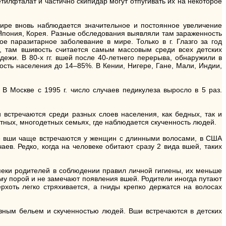
илфталат и частично скипидар могут отпугивать их на некоторое
 мире вновь наблюдается значительное и постоянное увеличение
, Япония, Корея. Разные обследования выявляли там зараженность
паразитарное заболевание в мире. Только в г. Глазго за год
д, там вшивость считается самым массовым среди всех детских
ежи. В 80-х гг. вшей после 40-летнего перерыва, обнаружили в
ость населения до 14–85%. В Кении, Нигере, Гане, Мали, Индии,
 В Москве с 1995 г. число случаев педикулеза выросло в 5 раз.
 встречаются среди разных слоев населения, как бедных, так и
тных, многодетных семьях, где наблюдается скученность людей.
ые вши чаще встречаются у женщин с длинными волосами, в США
в. Редко, когда на человеке обитают сразу 2 вида вшей, таких
пеки родителей в соблюдении правил личной гигиены, их меньше
ому порой и не замечают появления вшей. Родители иногда путают
хоть легко стряхивается, а гниды крепко держатся на волосах
рязным бельем и скученностью людей. Вши встречаются в детских