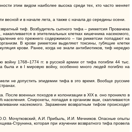
ности этим видом наиболее высока среди тех, кто часто меняет
 весной и в начале лета, а также с начала до середины осени.
звратный тиф. Возбудитель сыпного тифа – риккетсия Провачека
и, накапливается в эпителиальных клетках кишечника насекомого,
удаление его прежнего содержимого – так риккетсии попадают на
организм. В крови риккетсии выделяют токсины, губящие клетки
куляция крови. Ранее, когда не знали антибиотиков, тиф нередко
ю войну 1768–1774 гг. в русской армии от тифа погибли 44 тыс.
фа была и в I мировую войну, особенно много людей погибло на
мели не допустить эпидемии тифа в это время. Вообще русские
странах.
а. После военных походов и колонизации в XIX в. оно проникло в
0% населения. Спирохеты, попадая в организм вши, скапливаются
давливании насекомого. Заражение возвратным тифом происходит
О.О. Мочутковский, А.И. Прибыль, И.И. Мечников. Опасные опыты
ещева-Струнина, которая при изучении возвратного тифа провела