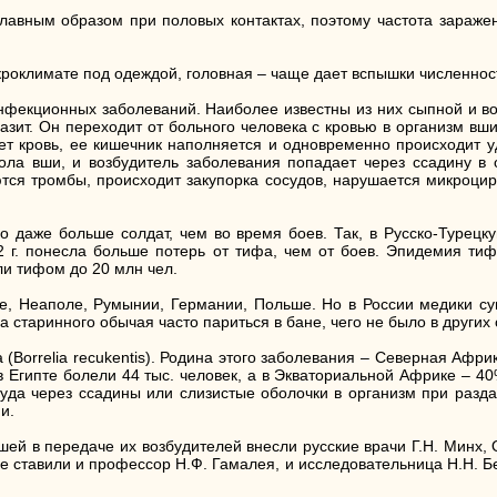
авным образом при половых контактах, поэтому частота заражен
оклимате под одеждой, головная – чаще дает вспышки численности
нфекционных заболеваний. Наиболее известны из них сыпной и во
аразит. Он переходит от больного человека c кровью в организм вш
сет кровь, ее кишечник наполняется и одновременно происходит 
укола вши, и возбудитель заболевания попадает через ссадину в 
ются тромбы, происходит закупорка сосудов, нарушается микроцир
 даже больше солдат, чем во время боев. Так, в Русско-Турецку
12 г. понесла больше потерь от тифа, чем от боев. Эпидемия ти
ли тифом до 20 млн чел.
е, Неаполе, Румынии, Германии, Польше. Но в России медики су
 старинного обычая часто париться в бане, чего не было в других 
Borrelia recukentis). Родина этого заболевания – Северная Африк
 в Египте болели 44 тыс. человек, а в Экваториальной Африке – 4
оттуда через ссадины или слизистые оболочки в организм при раз
и.
шей в передаче их возбудителей внесли русские врачи Г.Н. Минх, 
е ставили и профессор Н.Ф. Гамалея, и исследовательница Н.Н. Б