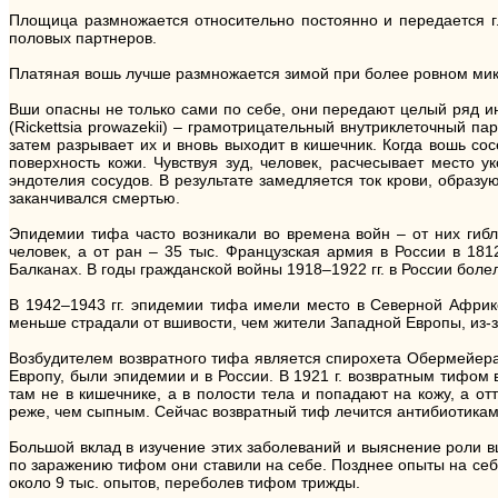
Площица размножается относительно постоянно и передается гл
половых партнеров.
Платяная вошь лучше размножается зимой при более ровном микр
Вши опасны не только сами по себе, они передают целый ряд и
(Rickettsia prowazekii) – грамотрицательный внутриклеточный п
затем разрывает их и вновь выходит в кишечник. Когда вошь со
поверхность кожи. Чувствуя зуд, человек, расчесывает место 
эндотелия сосудов. В результате замедляется ток крови, образу
заканчивался смертью.
Эпидемии тифа часто возникали во времена войн – от них гибло
человек, а от ран – 35 тыс. Французская армия в России в 18
Балканах. В годы гражданской войны 1918–1922 гг. в России боле
В 1942–1943 гг. эпидемии тифа имели место в Северной Африк
меньше страдали от вшивости, чем жители Западной Европы, из-за
Возбудителем возвратного тифа является спирохета Обермейера (
Европу, были эпидемии и в России. В 1921 г. возвратным тифом
там не в кишечнике, а в полости тела и попадают на кожу, а 
реже, чем сыпным. Сейчас возвратный тиф лечится антибиотикам
Большой вклад в изучение этих заболеваний и выяснение роли в
по заражению тифом они ставили на себе. Позднее опыты на себ
около 9 тыс. опытов, переболев тифом трижды.