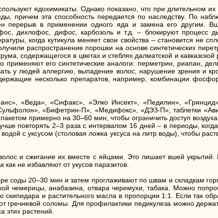
спользуют ядохимикаты. Однако показано, что при длительном и
ды, причем эта способность передается по наследству. По набл
лен перерыв в применении одного яда и замена его другим. Вш
с, дихлофос, дифос, карбозоль и т.д. – блокируют процесс ды
атуры, когда кутикула меняет свои свойства – становится не спл
получили распространение порошки на основе синтетических пире
рума, содержащегося в цветах и стеблях далматской и кавказской 
ко применяют его синтетические аналоги: перметрин, риапан, дел
вать у людей аллергию, выпадение волос, нарушение зрения и кр
держащие несколько препаратов, например, комбинации фосфоро
нс», «Веда», «Сифакс», «Элко Инсект», «Педилин», «Гринцид»
«Сульфолон», «Бифетрин-П», «Медифокс», «ДЭЗ-П», таблетки «Ав
пакетом примерно на 30–60 мин, чтобы ограничить доступ воздуха.
учше повторять 2–3 раза с интервалом 16 дней – в периоды, когда
водой с уксусом (столовая ложка уксуса на литр воды), чтобы рас
лос и сжигание их вместе с яйцами. Это лишает вшей укрытий. 
 как не избавляют от укусов паразитов.
оре соды 20–30 мин и затем проглаживают по швам и складкам го
кой чемерицы, анабазина, отвара черемухи, табака. Можно попроб
 скипидара и растительного масла в пропорции 1:1. Если так обра
 от гречневой соломы. Для профилактики педикулеза можно держа
а этих растений.