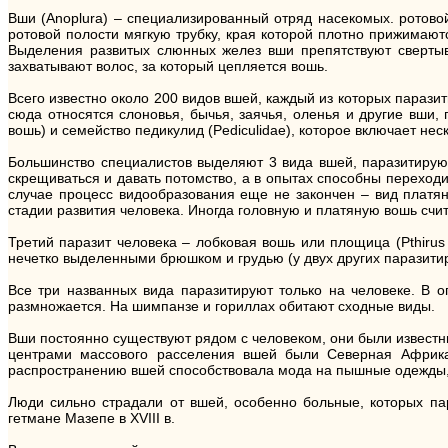
Вши (Anoplura) – специализированный отряд насекомых. ротов
ротовой полости мягкую трубку, края которой плотно прижимают
Выделения развитых слюнных желез вши препятствуют свертыва
захватывают волос, за который цепляется вошь.
Всего известно около 200 видов вшей, каждый из которых парази
сюда относятся слоновья, бычья, заячья, оленья и другие вши
вошь) и семейство педикулид (Pediculidae), которое включает не
Большинство специалистов выделяют 3 вида вшей, паразитирующи
скрещиваться и давать потомство, а в опытах способны переходи
случае процесс видообразования еще не закончен – вид платян
стадии развития человека. Иногда головную и платяную вошь сч
Третий паразит человека – лобковая вошь или площица (Pthirus
нечетко выделенными брюшком и грудью (у двух других паразити
Все три названных вида паразитируют только на человеке. В 
размножается. На шимпанзе и гориллах обитают сходные виды.
Вши постоянно существуют рядом с человеком, они были известн
центрами массового расселения вшей были Северная Африка 
распространению вшей способствовала мода на пышные одежды, 
Люди сильно страдали от вшей, особенно больные, которых па
гетмане Мазепе в XVIII в.