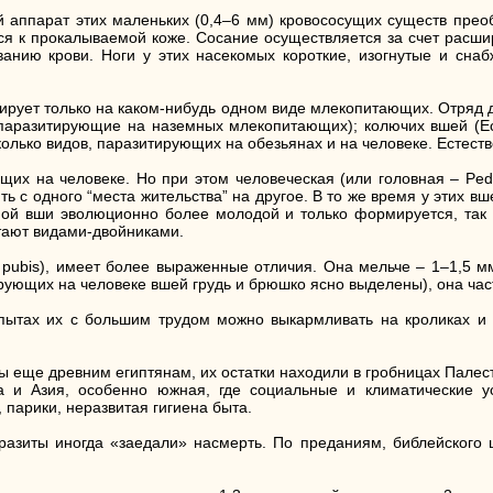
ой аппарат этих маленьких (0,4–6 мм) кровососущих существ пре
ся к прокалываемой коже. Сосание осуществляется за счет расши
нию крови. Ноги у этих насекомых короткие, изогнутые и снаб
тирует только на каком-нибудь одном виде млекопитающих. Отряд 
, паразитирующие на наземных млекопитающих); колючих вшей (Ech
сколько видов, паразитирующих на обезьянах и на человеке. Естест
х на человеке. Но при этом человеческая (или головная – Pedic
ть с одного “места жительства” на другое. В то же время у этих в
ой вши эволюционно более молодой и только формируется, так к
итают видами-двойниками.
 pubis), имеет более выраженные отличия. Она мельче – 1–1,5 м
рующих на человеке вшей грудь и брюшко ясно выделены), она час
опытах их с большим трудом можно выкармливать на кроликах и 
ы еще древним египтянам, их остатки находили в гробницах Палес
и Азия, особенно южная, где социальные и климатические ус
парики, неразвитая гигиена быта.
разиты иногда «заедали» насмерть. По преданиям, библейского 