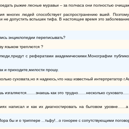
поедать рыжие лесные муравьи – за полчаса они полностью очищаю
ния многих людей способствует распространению вшей. Поэтому
в и не допустить вспышек тифа. В настоящее время это заболевание
б...лись энциклопедии переписывать?
аву языком треплются ?
люди,придут с рефератами академическими.Монографии публиковат
ак и приходите,милости прошу.
лько суховата,но я надеюсь,что наш известный интерпретатор г.Ап
шь изгаляются........знаешь как это трудно.......несколько суховато..
аниях написал и как их диагностировать на бытовом уровне......
Пора бы и о триппере ...тьфу!...о гонорее с сопутствующими погово