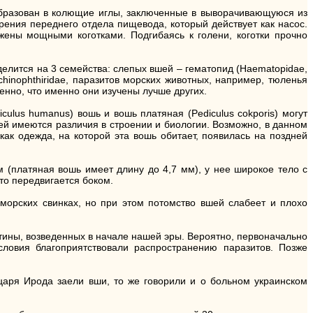
образован в колющие иглы, заключенные в выворачивающуюся из
рения переднего отдела пищевода, который действует как насос.
жены мощными коготками. Подгибаясь к голени, коготки прочно
делится на 3 семейства: слепых вшей – гематопид (Haematopidae,
inophthiridae, паразитов морских животных, например, тюленья
венно, что именно они изучены лучше других.
ulus humanus) вошь и вошь платяная (Pediculus cokporis) могут
шей имеются различия в строении и биологии. Возможно, в данном
ак одежда, на которой эта вошь обитает, появилась на поздней
м (платяная вошь имеет длину до 4,7 мм), у нее широкое тело с
то передвигается боком.
морских свинках, но при этом потомство вшей слабеет и плохо
тины, возведенных в начале нашей эры. Вероятно, первоначально
ловия благоприятствовали распространению паразитов. Позже
царя Ирода заели вши, то же говорили и о больном украинском