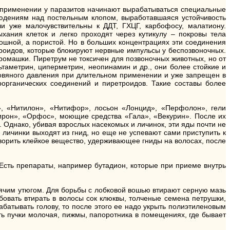
х применении у паразитов начинают вырабатываться специальные
юдениям над постельным клопом, выработавшаяся устойчивость
и уже малочувствительны к ДДТ, ГХЦГ, карбофосу, малатиону.
хания клеток и легко проходят через кутикулу – покровы тела
ошной, а пористой. Но в больших концентрациях эти соединения
троидов, которые блокируют нервные импульсы у беспозвоночных.
ромашки. Пиретрум не токсичен для позвоночных животных, но от
ьтаметрин, циперметрин, неопинамин и др., они более стойкие и
овяного давления при длительном применении и уже запрещен в
рганических соединений и пиретроидов. Такие составы более
, «Нитилон», «Нитифор», лосьон «Лонцид», «Перфолон», гели
ирон», «Орфос», моющие средства «Гала», «Векурин». После их
 Однако, убивая взрослых насекомых и личинок, эти яды почти не
 личинки выходят из гнид, но еще не успевают сами приступить к
творить клейкое вещество, удерживающее гниды на волосах, после
Есть препараты, например бутадион, которые при приеме внутрь
рячим утюгом. Для борьбы с лобковой вошью втирают серную мазь
овать втирать в волосы сок клюквы, толченые семена петрушки,
батывать голову, то после этого ее надо укрыть полиэтиленовым
ть пучки молочая, пижмы, папоротника в помещениях, где бывает