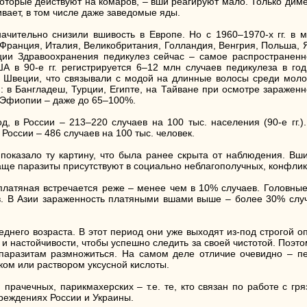
торые действуют на комаров, – вши реагируют мало. Только димет
ивает, в том числе даже заведомые яды.
начительно снизили вшивость в Европе. Но с 1960–1970-х гг. в
я, Франция, Италия, Великобритания, Голландия, Венгрия, Польша
и Здравоохранения педикулез сейчас – самое распространенное 
ША в 90-е гг. регистрируется 6–12 млн случаев педикулеза в го
 и Швеции, что связывали с модой на длинные волосы среди молод
: в Бангладеш, Турции, Египте, на Тайване при осмотре зараженн
в Эфиопии – даже до 65–100%.
, в России – 213–220 случаев на 100 тыс. населения (90-е гг.).
оссии – 486 случаев на 100 тыс. человек.
 показало ту картину, что была ранее скрыта от наблюдения. Вши
чаще паразиты присутствуют в социально неблагополучных, конфлик
платяная встречается реже – менее чем в 10% случаев. Головн
. В Азии зараженность платяными вшами выше – более 30% случае
днего возраста. В этот период они уже выходят из-под строгой о
 и настойчивости, чтобы успешно следить за своей чистотой. Поэт
аразитам размножиться. На самом деле отличие очевидно – пер
ком или раствором уксусной кислоты.
 прачечных, парикмахерских – т.е. те, кто связан по работе с г
чреждениях России и Украины.