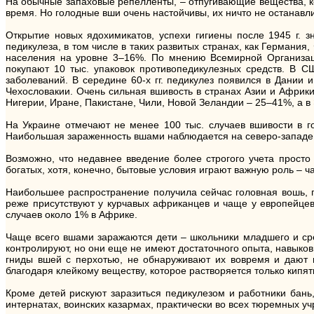
На обычные запаховые репелленты, – отпугивающие вещества, ко
время. Но голодные вши очень настойчивы, их ничто не останавл
Открытие новых ядохимикатов, успехи гигиены после 1945 г. з
педикулеза, в том числе в таких развитых странах, как Германи
населения на уровне 3–16%. По мнению Всемирной Организаци
покупают 10 тыс. упаковок противопедикулезных средств. В С
заболеваний. В середине 60-х гг. педикулез появился в Дании
Чехословакии. Очень сильная вшивость в странах Азии и Африки
Нигерии, Иране, Пакистане, Чили, Новой Зеландии – 25–41%, а 
На Украине отмечают не менее 100 тыс. случаев вшивости в год
Наибольшая зараженность вшами наблюдается на северо-западе Р
Возможно, что недавнее введение более строгого учета просто
богатых, хотя, конечно, бытовые условия играют важную роль – 
Наибольшее распространение получила сейчас головная вошь, 
реже присутствуют у курчавых африканцев и чаще у европейцев
случаев около 1% в Африке.
Чаще всего вшами заражаются дети – школьники младшего и сре
контролируют, но они еще не имеют достаточного опыта, навыков
гниды вшей с перхотью, не обнаруживают их вовремя и дают п
благодаря клейкому веществу, которое растворяется только кипят
Кроме детей рискуют заразиться педикулезом и работники бань,
интернатах, воинских казармах, практически во всех тюремных у