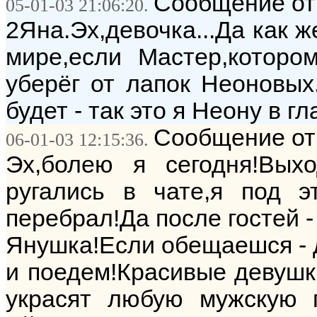
Сообщение от:
05-01-03 21:06:20.
2Яна.Эх,девочка...Да как ж
мире,если Мастер,которо
уберёг от лапок Неоновых
будет - так это я Неону в гл
Сообщение от:
06-01-03 12:15:36.
Эх,болею я сегодня!Выхо
ругались в чате,я под э
перебрал!Да после гостей -
Янушка!Если обещаешся - д
и поедем!Красивые девушки
украсят любую мужскую 