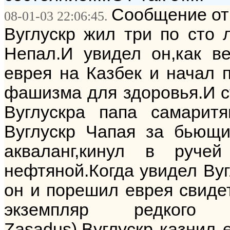
Сообщение от:
08-01-03 22:06:45.
Вуглускр жил три по сто 
Непал.И увидел он,как в
еврея на Казбек и начал 
фашизма для здоровья.И с
Вуглускра папа самарит
Вуглускр Чапая за бьющи
акваланг,кинул в руч
нефтяной.Когда увидел Вуг
он и порешил еврея свиде
экземпляр редкого г
Zasadus).Вуглускр казнил е