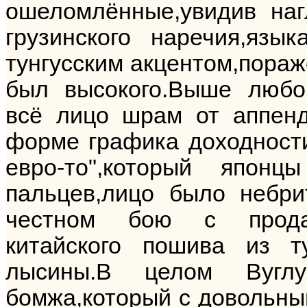
ошеломлённые,увидив наг
грузинского наречия,язы
тунгусским акцентом,пораж
был высокого.Выше любого
всё лицо шрам от аппенд
форме графика доходности
евро-то",который япон
пальцев,лицо было небри
честном бою с продав
китайского пошива из т
лысины.В целом Вуглу
бомжа,который с довольны