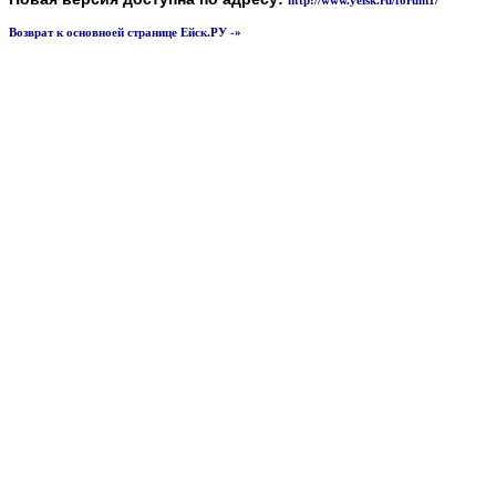
http://www.yeisk.ru/forum1/
Возврат к основноей странице Ейск.РУ -»