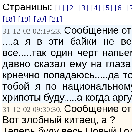
Страницы:
[1]
[2]
[3]
[4]
[5]
[6]
[
[18]
[19]
[20]
[21]
Сообщение от: 
31-12-02 02:19:23.
....а я в эти байки не в
все.....так один черт напье
давно сказал ему на глаза 
крнечно попадаюсь.....да то
тобой я по национальном
хрипоты буду.....а когда ар
Сообщение от:
31-12-02 09:30:30.
Вот злобный китаец, а ?
Теперь буду весь Новый Год 