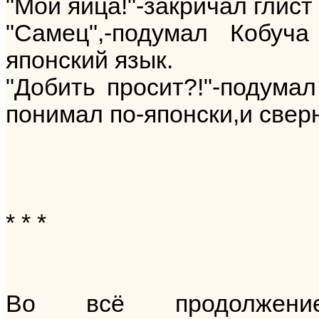
"Мои яйца!"-закричал глист
"Самец",-подумал Кобуч
японский язык.
"Добить просит?!"-подумал
понимал по-японски,и свер
* * *
Во всё продолжен