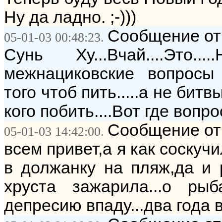
Ну да ладно. ;-)))
Сообщение от:
05-01-03 00:48:23.
Сунь Ху...Вчай....Это
межнациковские вопросы о
того чтоб пить.....а не битв
кого побить....Вот где вопрос
Сообщение от:
05-01-03 14:42:00.
всем привет,а я как соскуч
в должанку на пляж,да и
хруста зажарила...о ры
депресию впаду...два года в