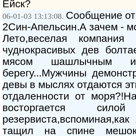
Ейск?
Сообщение от:
06-01-03 13:13:08.
2Син-Апельсин.А зачем - м
Лето,веселая компани
чуднокрасивых дев болт
мясом шашлычным и
берегу...Мужчины демонс
девы в мыслях отдаются эти
отдаленности от моря?!Н
восторгается силой
резервиста,вспоминая,как
тащил на спине мешок