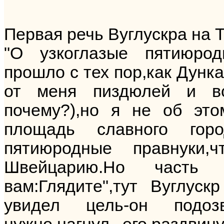
Первая речь Вуглускра на 
"О узкоглазые пятиюро
прошло с тех пор,как Дунк
от меня пиздюлей и вс
почему?),но я не об эт
площадь славного гор
пятиюродные правнуки
Швейцарию.Но часть
вам:Глядите",тут Вуглус
увидел цель-он подозв