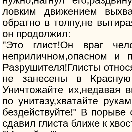
нужно,нагнул его,раздви
ловким движением выхва
обратно в толпу,не вытира
он продолжил:
"Это глист!Он враг чел
неприличном,опасном и 
Разрушителя!Глисты относя
не занесены в Красную
Уничтожайте их,недавая в
по унитазу,хватайте рукам
бездействуйте!" В порыве 
сдавил глиста ближе к хвос