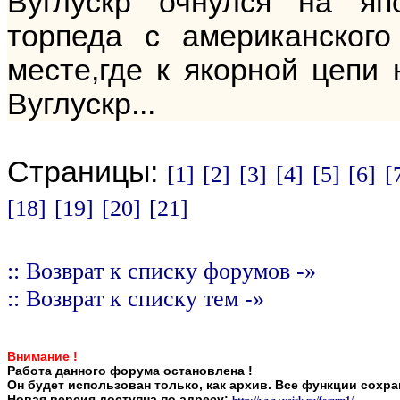
Вуглускр очнулся на яп
торпеда с американског
месте,где к якорной цепи
Вуглускр...
Страницы:
[1]
[2]
[3]
[4]
[5]
[6]
[
[18]
[19]
[20]
[21]
:: Возврат к списку форумов -»
:: Возврат к списку тем -»
Внимание !
Работа данного форума остановлена !
Он будет использован только, как архив. Все функции сохр
Новая версия доступна по адресу: