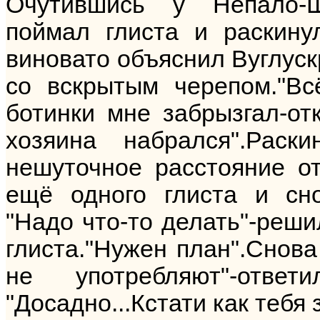
Очутившись у Непало-Ш
поймал глиста и раскинул
виновато объяснил Вуглуск
со вскрытым черепом."Вс
ботинки мне забрызгал-от
хозяина набрался".Раски
нешуточное расстояние о
ещё одного глиста и сно
"Надо что-то делать"-реши
глиста."Нужен план".Снова
не употребляют"-отве
"Досадно...Кстати как тебя 