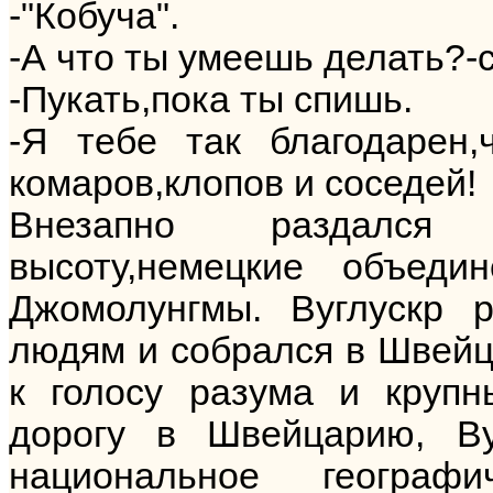
-"Кобуча".
-А что ты умеешь делать?-
-Пукать,пока ты спишь.
-Я тебе так благодарен
комаров,клопов и соседей!
Внезапно раздался в
высоту,немецкие объед
Джомолунгмы. Вуглускр 
людям и собрался в Швейц
к голосу разума и крупн
дорогу в Швейцарию, Ву
национальное географ