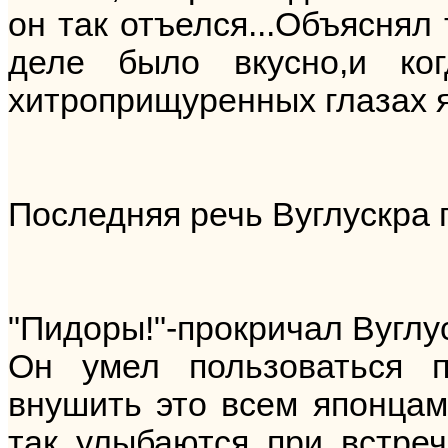
он так отъелся...Объяснял 
деле было вкусно,и ко
хитроприщуренных глазах я
Последняя речь Вуглускра 
"Пидоры!"-прокричал Вуглу
Он умел пользоваться п
внушить это всем японцам
так улыбаются при встреч