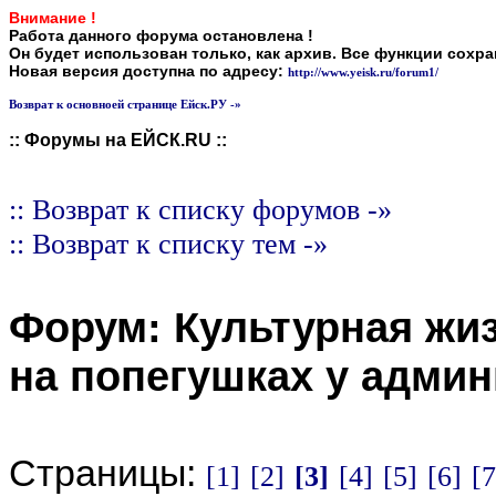
Внимание !
Работа данного форума остановлена !
Он будет использован только, как архив. Все функции сохр
Новая версия доступна по адресу:
http://www.yeisk.ru/forum1/
Возврат к основноей странице Ейск.РУ -»
:: Форумы на ЕЙСК.RU ::
:: Возврат к списку форумов -»
:: Возврат к списку тем -»
Форум:
Культурная жи
на попегушках у админ
Страницы:
[1]
[2]
[3]
[4]
[5]
[6]
[7