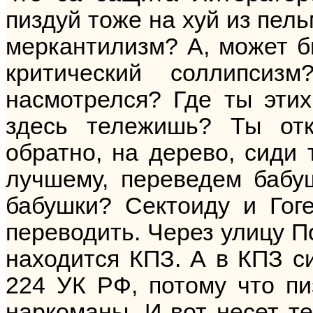
пиздуй тоже на хуй из пел
меркантилизм? А, может б
критический соллипсиз
насмотрелся? Где ты эти
здесь тележишь? Ты отк
обратно, на дерево, сиди 
лучшему, переведем бабуш
бабушки? Сектоиду и Гог
переводить. Через улицу П
находится КПЗ. А в КПЗ си
224 УК РФ, потому что пи
наркоманы. И вот несет те