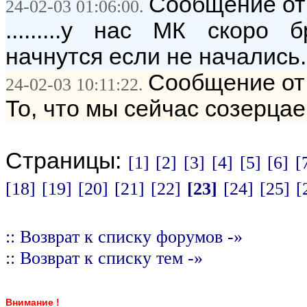
Сообщение от: 
24-02-03 01:06:00.
.........у нас МК скоро бр
начнутся если не начались...
Сообщение от:
24-02-03 10:11:22.
То, что мы сейчас созерцаем
Страницы:
[1]
[2]
[3]
[4]
[5]
[6]
[
[18]
[19]
[20]
[21]
[22]
[23]
[24]
[25]
[
:: Возврат к списку форумов -»
:: Возврат к списку тем -»
Внимание !