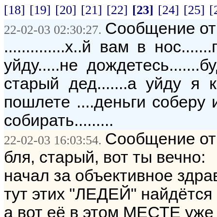
[18]
[19]
[20]
[21]
[22]
[23]
[24]
[25]
[
Сообщение от: 
22-02-03 02:30:27.
..............х..й вам в нос...
уйду.....не дождетесь......
старый дед.......а уйду 
пошлете ....деньги соберу 
собирать.........
Сообщение от:
22-02-03 16:03:54.
бля, старый, вот ты вечно:
начал за объективное здра
тут этих "ЛЕДЕЙ" найдётся 
а вот её в этом МЕСТЕ уже