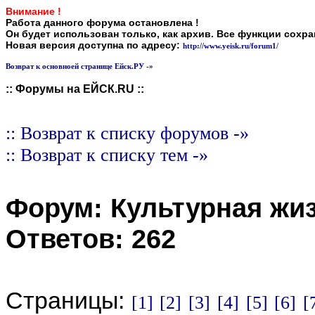
Внимание !
Работа данного форума остановлена !
Он будет использован только, как архив. Все функции сохр
Новая версия доступна по адресу:
http://www.yeisk.ru/forum1/
Возврат к основноей странице Ейск.РУ -»
:: Форумы на ЕЙСК.RU ::
:: Возврат к списку форумов -»
:: Возврат к списку тем -»
Форум:
Культурная жи
Ответов:
262
Страницы:
[1]
[2]
[3]
[4]
[5]
[6]
[