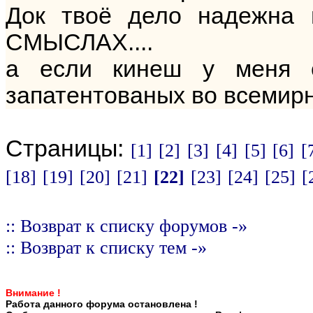
Док твоё дело надежна
СМЫСЛАХ....
а если кинеш у меня 
запатентованых во всемирн
Страницы:
[1]
[2]
[3]
[4]
[5]
[6]
[
[18]
[19]
[20]
[21]
[22]
[23]
[24]
[25]
[
:: Возврат к списку форумов -»
:: Возврат к списку тем -»
Внимание !
Работа данного форума остановлена !