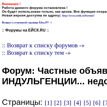
Внимание !
Работа данного форума остановлена !
Он будет использован только, как архив. Все функции сохр
Новая версия доступна по адресу:
http://www.yeisk.ru/forum1/
Возврат к основноей странице Ейск.РУ -»
:: Форумы на ЕЙСК.RU ::
:: Возврат к списку форумов -»
:: Возврат к списку тем -»
Форум:
Частные объя
ИНДУЛЬГЕНЦИИ... нед
Страницы:
[1]
[2]
[3]
[4]
[5]
[6]
[