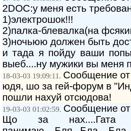
2DOC:у меня есть требовани
1)электрошок!!!
2)палка-блевалка(на фсяки
3)ночьюю должен быть досту
и тада я пойду ваши попы
выеб....ну мужики вы меня п
Сообщение от:
18-03-03 19:09:11.
юдя, шо за гей-форум в "И
пошли нахуй отсюдова!
Сообщение от:
19-03-03 01:02:59.
Що за нах....Гата 
панимаю....Бля...Бла....Б