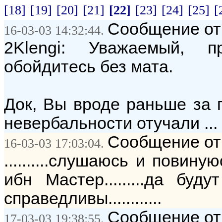
[18]
[19]
[20]
[21]
[22]
[23]
[24]
[25]
[
Сообщение от:
16-03-03 14:32:44.
2Klengi: Уважаемый, 
обойдитесь без мата.
Док, Вы вроде раньше за п
невербальности отучали ... ;
Сообщение от: 
16-03-03 17:03:04.
..........слушаюсь и повин
ибн Мастер.........да бу
справедливы............
Сообщение от: `
17-03-03 19:38:55.