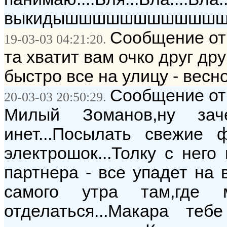
выкидышшшшшшшшшшшшшьь
Сообщение от:
19-03-03 04:21:20.
та хватит вам очко друг дру
быстро все на улицу - весн
Сообщение от:
20-03-03 20:50:29.
Милый Зоманов,ну за
инет...Посылать свежие 
электрошок...Толку с него
партнера - все упадет на 
самого утра там,где 
отделаться...Макара те