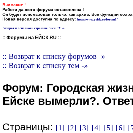
Внимание !
Работа данного форума остановлена !
Он будет использован только, как архив. Все функции сохр
Новая версия доступна по адресу:
http://www.yeisk.ru/forum1/
Возврат к основноей странице Ейск.РУ -»
:: Форумы на ЕЙСК.RU ::
:: Возврат к списку форумов -»
:: Возврат к списку тем -»
Форум:
Городская жиз
Ейске вымерли?
. Отве
Страницы:
[1]
[2]
[3]
[4]
[5]
[6]
[