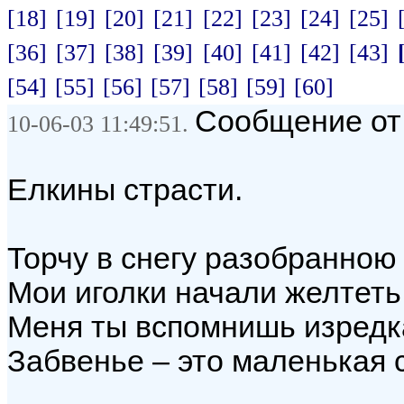
[18]
[19]
[20]
[21]
[22]
[23]
[24]
[25]
[36]
[37]
[38]
[39]
[40]
[41]
[42]
[43]
[54]
[55]
[56]
[57]
[58]
[59]
[60]
Сообщение от
10-06-03 11:49:51.
Елкины страсти.
Торчу в снегу разобранною 
Мои иголки начали желтеть
Меня ты вспомнишь изредка
Забвенье – это маленькая 