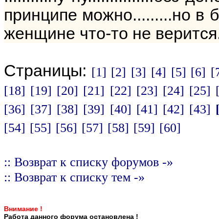
принципе можно.........но 
женщине что-то не верится...
Страницы:
[1]
[2]
[3]
[4]
[5]
[6]
[
[18]
[19]
[20]
[21]
[22]
[23]
[24]
[25]
[36]
[37]
[38]
[39]
[40]
[41]
[42]
[43]
[54]
[55]
[56]
[57]
[58]
[59]
[60]
:: Возврат к списку форумов -»
:: Возврат к списку тем -»
Внимание !
Работа данного форума остановлена !