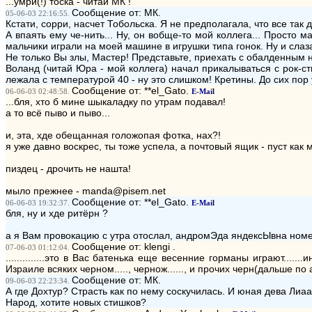
...умри(!) тоска - читай МК !
Сообщение от: МК.
05-06-03 22:16:55.
Кстати, сорри, насчет Тобольска. Я не предполагала, что все так 
А впаять ему че-нить... Ну, он вобще-то мой коллега... Просто 
мальчики играли на моей машине в игрушки типа гонок. Ну и слаз
Не только Вы злы, Мастер! Представьте, приехать с обалденным нас
Воланд (читай Юра - мой коллега) начал прикалываться с рок-с
лежала с температурой 40 - ну это слишком! Кретины. До сих пор
Сообщение от: **el_Gato.
06-06-03 02:48:58.
E-Mail
...бля, хто б мине шыкаладку по утрам подавал!
а то всё пыво и пыво...
и, эта, хде обещанная голожопая фотка, нах?!
я уже давно воскрес, ты тоже успела, а почтовый ящик - пуст как 
пиздец - дрочить не нашта!
мыло прежнее - manda@pisem.net
Сообщение от: **el_Gato.
06-06-03 19:32:37.
E-Mail
бля, ну и хде ритёрн ?
а я Вам провокацию с утра отослал, андромЭда яндексЫвна номер
Сообщение от: klengi .
07-06-03 01:12:04.
..............это в Вас батенька еще весенние горманы играют.....
Израиле всяких черном....., чернож......, и прочих черн(дальше по 
Сообщение от: МК.
09-06-03 22:23:34.
А где Дохтур? Страсть как по нему соскучилась. И юная дева Лиа
Народ, хотите новых стишков?