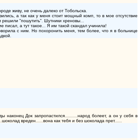
ороде живу, не очень далеко от Тобольска.
зились, а так как у меня стоит мощный комп, то в мое отсутствие
и решили "пошутить". Шутники хреновы...
 писал, а тут такое... Я им такой скандал учинила!
ворила с ним. Но похоронить меня, тем более, что я в больнице
адкой.
уды наконец Док запропастился..........народ болеет, а он у себя в
шоколад вреден......вона как тебя и без шоколада прет......