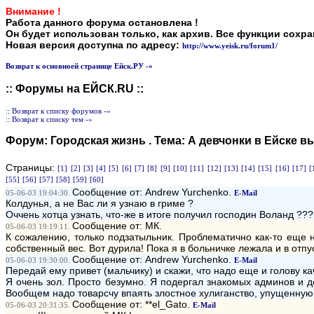
Внимание !
Работа данного форума остановлена !
Он будет использован только, как архив. Все функции сохр
Новая версия доступна по адресу:
http://www.yeisk.ru/forum1/
Возврат к основноей странице Ейск.РУ -»
:: Форумы на ЕЙСК.RU ::
:: Возврат к списку форумов -»
:: Возврат к списку тем -»
Форум:
Городская жизнь
. Тема:
А девчонки в Ейске 
Страницы:
[1]
[2]
[3]
[4]
[5]
[6]
[7]
[8]
[9]
[10]
[11]
[12]
[13]
[14]
[15]
[16]
[17]
[
[55]
[56]
[57]
[58]
[59]
[60]
Сообщение от: Andrew Yurchenko.
05-06-03 19:04:30.
E-Mail
Колдунья, а не Вас ли я узнаю в гриме ?
Оччень хотца узнать, что-же в итоге получил господин Воланд ??
Сообщение от: МК.
05-06-03 19:19:11.
К сожалению, только подзатыльник. Проблематично как-то еще 
собственный вес. Вот дурила! Пока я в больничке лежала и в отп
Сообщение от: Andrew Yurchenko.
05-06-03 19:30:00.
E-Mail
Передай ему привет (мальчику) и скажи, что надо еще и голову кач
Я очень зол. Просто безумно. Я подергал знакомых админов и д
Вообщем надо товарсчу впаять злостное хулиганство, упущенную вы
Сообщение от: **el_Gato.
05-06-03 20:31:35.
E-Mail