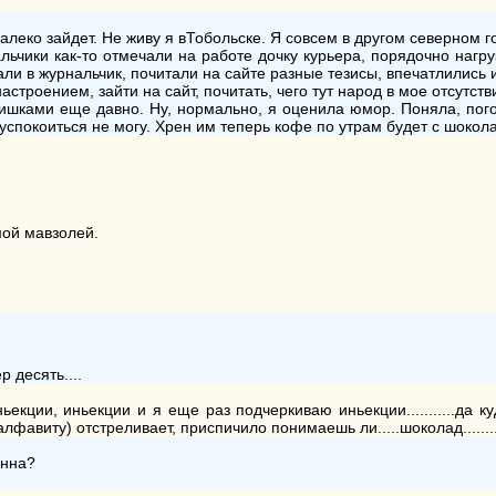
далеко зайдет. Не живу я вТобольске. Я совсем в другом северном г
мальчики как-то отмечали на работе дочку курьера, порядочно нагру
али в журнальчик, почитали на сайте разные тезисы, впечатлились 
троением, зайти на сайт, почитать, чего тут народ в мое отсутствие
тишками еще давно. Ну, нормально, я оценила юмор. Поняла, пого
 успокоиться не могу. Хрен им теперь кофе по утрам будет с шокол
мой мавзолей.
 десять....
..иньекции, иньекции и я еще раз подчеркиваю иньекции...........да к
алфавиту) отстреливает, приспичило понимаешь ли.....шоколад.........
анна?