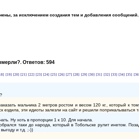
анены, за исключением создания тем и добавления сообщений.
вымерли?
. Ответов:
594
18]
[19]
[20]
[21]
[22]
[23]
[24]
[25]
[26]
[27]
[28]
[29]
[30]
[31]
[32]
[33]
[34]
[35]
[36
??
наказать мальчика 2 метров ростом и весом 120 кг., который к т
уск ездила, эти идиоты залезли на сайт и решили поприкалываться 
ать. Ну хоть в пропорции 1 к 10. Для начала.
обрался таки до народа, который в Тобольске рулит инетом. Позад
году и т.д. ;-))