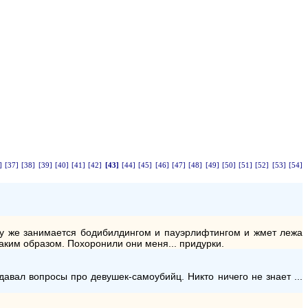
]
[37]
[38]
[39]
[40]
[41]
[42]
[43]
[44]
[45]
[46]
[47]
[48]
[49]
[50]
[51]
[52]
[53]
[54]
ому же занимается бодибилдингом и пауэрлифтингом и жмет лежа
таким образом. Похоронили они меня... придурки.
авал вопросы про девушек-самоубийц. Никто ничего не знает ...