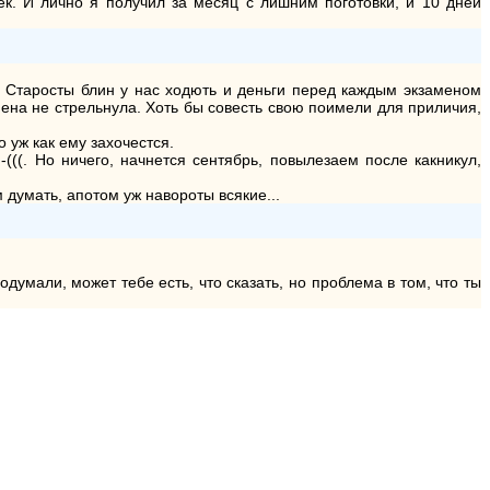
век. И лично я получил за месяц с лишним поготовки, и 10 дней
ь? Старосты блин у нас ходють и деньги перед каждым экзаменом
амена не стрельнула. Хоть бы совесть свою поимели для приличия,
о уж как ему захочестся.
-(((. Но ничего, начнется сентябрь, повылезаем после какникул,
 думать, апотом уж навороты всякие...
одумали, может тебе есть, что сказать, но проблема в том, что ты