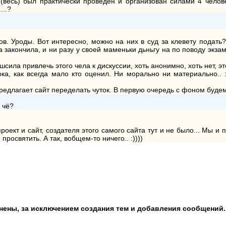
т (весь) был практически проведен и организован силами 4 чело
...?
ов. Уроды. Вот интересно, можно на них в суд за клевету подат
ра закончила, и ни разу у своей маменьки дьньгу на по поводу экз
шсила привлечь этого чела к дискуссии, хоть анонимно, хоть нет, эт
Тока, как всегда мало кто оценил. Ни морально ни материально.. :
предлагает сайт переделать чуток. В первую очередь с фоном будем
 чё?
оект и сайт, создателя этого самого сайта тут и не было... Мы и п
освятить. А так, вобщем-то ничего.. :))))
анены, за исключением создания тем и добавления сообщений.