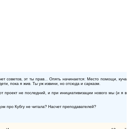
чет советов, эт ты прав... Опять начинается: Место помощи, куча
ети, пока я жив. Ты уж извини, но отсюда и сарказм.
т проект не последний, и при инициативизации нового мы (и я в
рядом про Кубгу не читала? Насчет преподавателей?