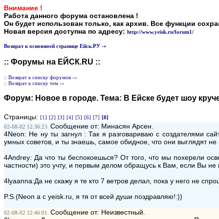
Внимание !
Работа данного форума остановлена !
Он будет использован только, как архив. Все функции сохр
Новая версия доступна по адресу:
http://www.yeisk.ru/forum1/
Возврат к основноей странице Ейск.РУ -»
:: Форумы на ЕЙСК.RU ::
:: Возврат к списку форумов -»
:: Возврат к списку тем -»
Форум:
Новое в городе
. Тема:
В Ейске будет шоу круч
Страницы:
[1]
[2]
[3]
[4]
[5]
[6]
[7]
[8]
Сообщение от: Минасян Арсен.
02-08-02 12:36:23.
4Neon: Не ну ты загнул : Так я разговариваю с создателями сайт
умных советов, и ты знаешь, самое обидное, что они выглядят не 
4Andrey: Да что ты беспокоешься? От того, что мы похерели ос
частности) это учту, и первым делом обращусь к Вам, если Вы не 
4lyaanna:Да не скажу я те кто 7 ветров делал, пока у него не спр
P.S.(Neon а с yeisk.ru, я тя от всей души поздравляю!:))
Сообщение от: Неизвестный.
02-08-02 12:46:01.