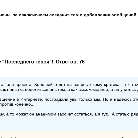
анены, за исключением создания тем и добавления сообщений.
е "Последнего героя"!
. Ответов:
76
а, или проекта. Хороший ответ на вопрос к кому критика...:) На с
как попытка поделиться опытом, а как высокомерное, а ля учитесь д
вещение в Интернете, пострадали увы только мы. Но я надеюсь это
против конечно...
ошу, а то может он ананимом захочет остаться, а я тут... А статью 