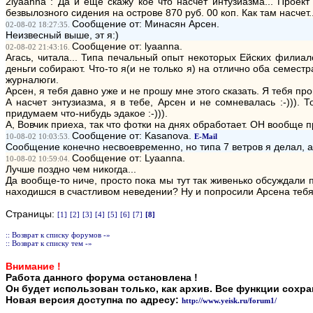
2lyaanna : Да и еще скажу кое что насчет интузиазма... Проек
безвылозного сидения на острове 870 руб. 00 коп. Как там насчет..
Сообщение от: Минасян Арсен.
02-08-02 18:27:35.
Неизвесный выше, эт я:)
Сообщение от: lyaanna.
02-08-02 21:43:16.
Агась, читала... Типа печальный опыт некоторых Ейских филиал
деньги собирают. Что-то я(и не только я) на отлично оба семест
журналюги.
Арсен, я тебя давно уже и не прошу мне этого сказать. Я тебя про
А насчет энтузиазма, я в тебе, Арсен и не сомневалась :-))). 
придумаем что-нибудь эдакое :-))).
А, Вовчик приеха, так что фотки на днях обработает. ОН вообще 
Сообщение от: Kasanova.
10-08-02 10:03:53.
E-Mail
Сообщение конечно несвоевременно, но типа 7 ветров я делал, а
Сообщение от: Lyaanna.
10-08-02 10:59:04.
Лучше поздно чем никогда...
Да вообще-то ниче, просто пока мы тут так живенько обсуждали пр
находишся в счастливом неведении? Ну и попросили Арсена тебя пр
Страницы:
[1]
[2]
[3]
[4]
[5]
[6]
[7]
[8]
:: Возврат к списку форумов -»
:: Возврат к списку тем -»
Внимание !
Работа данного форума остановлена !
Он будет использован только, как архив. Все функции сохр
Новая версия доступна по адресу:
http://www.yeisk.ru/forum1/