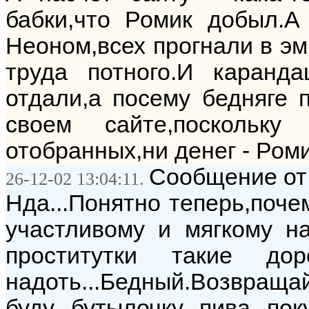
бабки,что Ромик добыл.
Неоном,всех прогнали в эм
труда потного.И каран
отдали,а посему бедняге 
своем сайте,поскольк
отобранных,ни денег - Роми
Сообщение от:
26-12-02 13:04:11.
Нда...Понятно теперь,поче
участливому и мягкому на
проститутки такие до
надоть...Бедный.Возвращ
буду бутылочку пива по