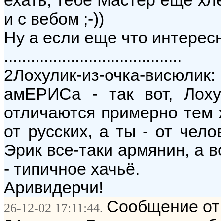
ехать, тебе Мастер еще хле
и с вебом ;-))
Ну а если еще что интерес
........................................
2Лохулик-из-очка-висюл
амЕРИСа - так вот, Лоху
отличаются примерно тем 
от русских, а ты - от чело
Эрик все-таки армянин, а 
- типичное хачьё.
Аривидерчи!
Сообщение от:
26-12-02 17:11:44.