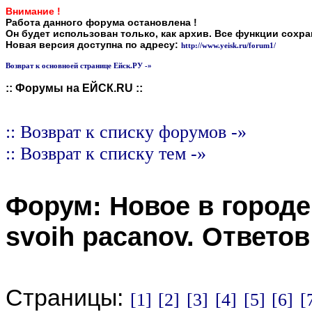
Внимание !
Работа данного форума остановлена !
Он будет использован только, как архив. Все функции сохр
Новая версия доступна по адресу:
http://www.yeisk.ru/forum1/
Возврат к основноей странице Ейск.РУ -»
:: Форумы на ЕЙСК.RU ::
:: Возврат к списку форумов -»
:: Возврат к списку тем -»
Форум:
Новое в городе
svoih pacanov
. Ответо
Страницы:
[1]
[2]
[3]
[4]
[5]
[6]
[