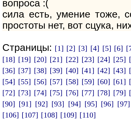
вопроса :(
сила есть, умение тоже, 
простоты нет, вот сцука, н
Страницы:
[1]
[2]
[3]
[4]
[5]
[6]
[
[18]
[19]
[20]
[21]
[22]
[23]
[24]
[25]
[36]
[37]
[38]
[39]
[40]
[41]
[42]
[43]
[54]
[55]
[56]
[57]
[58]
[59]
[60]
[61]
[72]
[73]
[74]
[75]
[76]
[77]
[78]
[79]
[90]
[91]
[92]
[93]
[94]
[95]
[96]
[97]
[106]
[107]
[108]
[109]
[110]