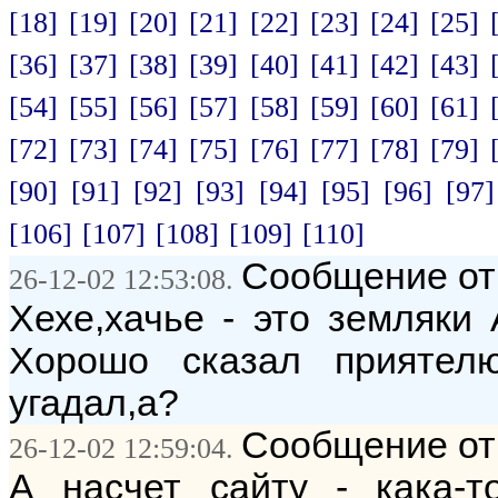
[18]
[19]
[20]
[21]
[22]
[23]
[24]
[25]
[36]
[37]
[38]
[39]
[40]
[41]
[42]
[43]
[54]
[55]
[56]
[57]
[58]
[59]
[60]
[61]
[72]
[73]
[74]
[75]
[76]
[77]
[78]
[79]
[90]
[91]
[92]
[93]
[94]
[95]
[96]
[97]
[106]
[107]
[108]
[109]
[110]
Сообщение от:
26-12-02 12:53:08.
Хехе,хачье - это земляки 
Хорошо сказал приятел
угадал,а?
Сообщение от:
26-12-02 12:59:04.
А насчет сайту - кака-т