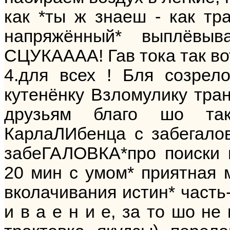
как *ты ж знаеш - как тр
напряжённый* выплёвы
СЦУКАААА! Гав тока так вот
4.для всех ! Бля созрел
кутенёнку Взломулику тран
друзьям благо шо так
КарлаЛИбенца с забегалов
забеГАЛОВКА*про поиски 
20 мин с умом* приятная 
вколачивания истин* часть-
и в а е н и е, за то шо не