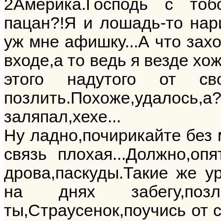
2Америка.Господь с тоб
пацан?!Я и лошадь-то нар
уж мне афишку...А что захо
входе,а то ведь я везде хож
этого надутого от св
позлить.Похоже,удалось
заляпал,хехе...
Ну ладно,почирикайте без м
связь плохая...Должно,оп
дрова,паскуды.Такие же у
на днях забегу,по
ты,Страусенок,поучись от с