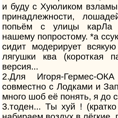
и буду с Хуюликом взламы
принадлежности, лошаде
попьём с улицы карЛа 
нашему попростому. *а ссу
сидит модерирует всяку
лягушки ква (короткая п
версия...
2.Для Игоря-Гермес-ОК
совместно с Лодками и Зап
много шоб её понять, я до с
3.тоден... Ты хуй ! (крат
набираем воздух в лёгкие, 