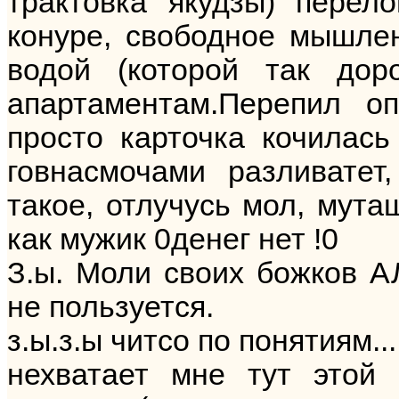
трактовка якудзы) перел
конуре, свободное мышлен
водой (которой так дор
апартаментам.Перепил о
просто карточка кочилась
говнасмочами разливатет
такое, отлучусь мол, мута
как мужик 0денег нет !0
З.ы. Моли своих божков 
не пользуется.
з.ы.з.ы читсо по понятиям...
нехватает мне тут этой