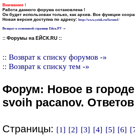
Внимание !
Работа данного форума остановлена !
Он будет использован только, как архив. Все функции сохр
Новая версия доступна по адресу:
http://www.yeisk.ru/forum1/
Возврат к основноей странице Ейск.РУ -»
:: Форумы на ЕЙСК.RU ::
:: Возврат к списку форумов -»
:: Возврат к списку тем -»
Форум:
Новое в городе
svoih pacanov
. Ответо
Страницы:
[1]
[2]
[3]
[4]
[5]
[6]
[