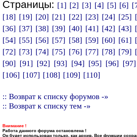
Страницы:
[1]
[2]
[3]
[4]
[5]
[6]
[
[18]
[19]
[20]
[21]
[22]
[23]
[24]
[25]
[36]
[37]
[38]
[39]
[40]
[41]
[42]
[43]
[54]
[55]
[56]
[57]
[58]
[59]
[60]
[61]
[72]
[73]
[74]
[75]
[76]
[77]
[78]
[79]
[90]
[91]
[92]
[93]
[94]
[95]
[96]
[97]
[106]
[107]
[108]
[109]
[110]
:: Возврат к списку форумов -»
:: Возврат к списку тем -»
Внимание !
Работа данного форума остановлена !
Он будет использован только, как архив. Все функции сохр