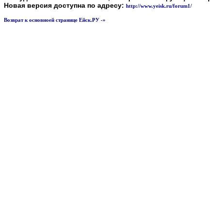
Новая версия доступна по адресу:
http://www.yeisk.ru/forum1/
Возврат к основноей странице Ейск.РУ -»