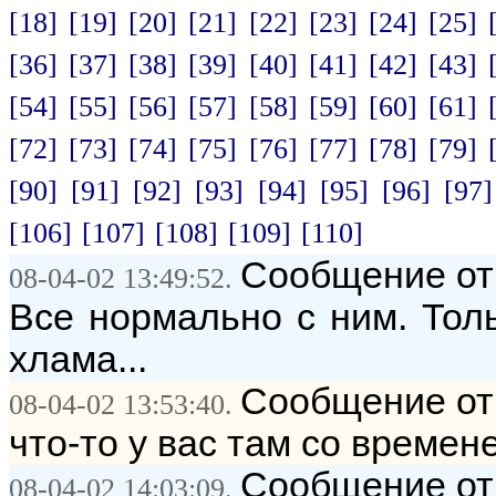
[18]
[19]
[20]
[21]
[22]
[23]
[24]
[25]
[36]
[37]
[38]
[39]
[40]
[41]
[42]
[43]
[54]
[55]
[56]
[57]
[58]
[59]
[60]
[61]
[72]
[73]
[74]
[75]
[76]
[77]
[78]
[79]
[90]
[91]
[92]
[93]
[94]
[95]
[96]
[97]
[106]
[107]
[108]
[109]
[110]
Сообщение от:
08-04-02 13:49:52.
Все нормально с ним. Толь
хлама...
Сообщение от:
08-04-02 13:53:40.
что-то у вас там со времен
Сообщение от:
08-04-02 14:03:09.