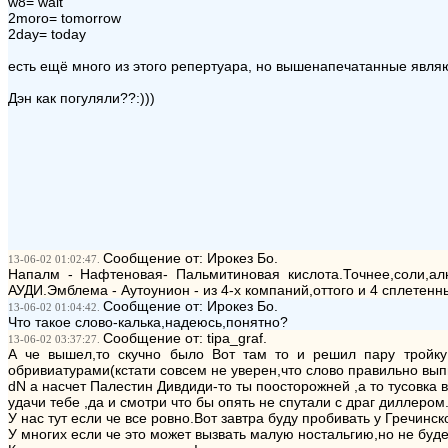
w8= wait
2moro= tomorrow
2day= today
есть ещё много из этого репертуара, но вышенапечатанные явля
Дэн как погуляли??:)))
Сообщение от: Ирокез Бо.
13-06-02 01:02:47.
Напалм - Нафтеновая- Пальмитиновая кислота.Точнее,соли,ал
АУДИ.Эмблема - Аутоунион - из 4-х компаний,оттого и 4 сплетенн
Сообщение от: Ирокез Бо.
13-06-02 01:04:42.
Что такое слово-калька,надеюсь,понятно?
Сообщение от: tipa_graf.
13-06-02 03:37:27.
А че вышел,то скучно было Вот там то и решил пару тройку
обривиатурами(кстати совсем не уверен,что слово правильно вы
dN а насчет Палестин Дивдиди-то ты поосторожней ,а то тусовка
удачи тебе ,да и смотри что бы опять не спутали с драг диллеро
У нас тут если че все ровно.Вот завтра буду пробивать у Гречинск
У многих если че это может вызвать малую ностальгию,но не буд