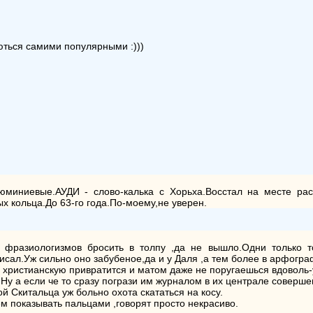
ються самими популярными :)))
юминиевые.АУДИ - слово-калька с Хорьха.Восстал на месте расп
ых кольца.До 63-го года.По-моему,не уверен.
 фразиологизмов бросить в толпу ,да не вышло.Одни только то
писал.Уж сильно оно забубеное,да и у Даля ,а тем более в арфог
 в христианскую привратится и матом даже не поругаешься вдоволь-
м.Ну а если че то сразу погрази им журналом в их централе соверш
ой Скитальца уж больно охота скататься на косу.
ем показывать пальцами ,говорят просто некрасиво.