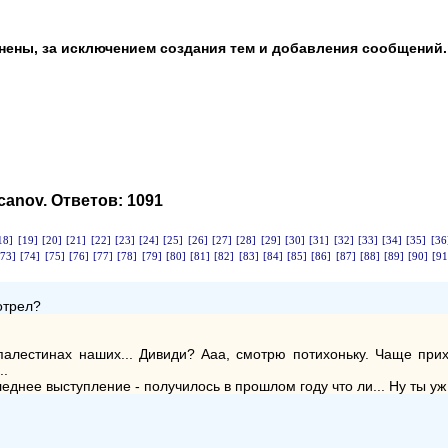
анены, за исключением создания тем и добавления сообщений.
acanov
. Ответов:
1091
18]
[19]
[20]
[21]
[22]
[23]
[24]
[25]
[26]
[27]
[28]
[29]
[30]
[31]
[32]
[33]
[34]
[35]
[36
[73]
[74]
[75]
[76]
[77]
[78]
[79]
[80]
[81]
[82]
[83]
[84]
[85]
[86]
[87]
[88]
[89]
[90]
[91
отрел?
палестинах наших... Дивиди? Ааа, смотрю потихоньку. Чаще при
..
еднее выступление - получилось в прошлом году что ли... Ну ты уж