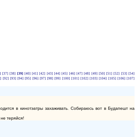
]
[37]
[38]
[39]
[40]
[41]
[42]
[43]
[44]
[45]
[46]
[47]
[48]
[49]
[50]
[51]
[52]
[53]
[54]
]
[92]
[93]
[94]
[95]
[96]
[97]
[98]
[99]
[100]
[101]
[102]
[103]
[104]
[105]
[106]
[107]
ходится в кинотэатры захаживать. Cобираюсь вот в Будапешт на
 не теряйся!