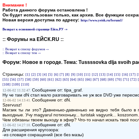
Внимание !
Работа данного форума остановлена !
Он будет использован только, как архив. Все функции сохр
Новая версия доступна по адресу:
http://www.yeisk.ru/forum1/
Возврат к основноей странице Ейск.РУ -»
:: Форумы на ЕЙСК.RU ::
:: Возврат к списку форумов -»
:: Возврат к списку тем -»
Форум:
Новое в городе
. Тема:
Tussssovka dlja svoih p
Страницы:
[1]
[2]
[3]
[4]
[5]
[6]
[7]
[8]
[9]
[10]
[11]
[12]
[13]
[14]
[15]
[16]
[17]
[
[55]
[56]
[57]
[58]
[59]
[60]
[61]
[62]
[63]
[64]
[65]
[66]
[67]
[68]
[69]
[70]
[71]
[72]
[108]
[109]
[110]
Сообщение от: tipa_graf.
12-06-02 11:32:47.
Ну че там dN стал мало разговаривать не уж все DVD уже пересм
Сообщение от: dN.
12-06-02 14:13:41.
Szervusz!
Магзик ты ли это? Давненько-давненько не видно тебя было в 
выходные. Учу magyarul потихоньку... turistak vagyunk... koszonom.
Чем обязаны твоем выходу в эфир? Что-то начал искать твоё посл
Сообщение от: dN.
12-06-02 14:27:10.
Для расширения кругозора:
-из словаря сокращений (все без мазы)