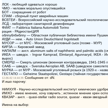
ЛОХ - любящий одеваться хорошо
ЧМО - человек морально опустившийся
БОТ - сокращение от робот
СПАМ - сборный пункт аварийных машин
ВСЕГЕИ - Всероссийский научно-исследовательский геологический
ЛСД - лаборатория санитарной дезинфекции
ФИАТ — Fabbrica Italiana Automobili Torino
рация - РАдиостанЦИЯ
облпублбиблпу — Областная публичная библиотека имени Пушкин
АУДИ — нем. - Auto Union Deutschland Ingolstadt
МУСОР — от МУС - Московский уголовный сыск (позже - МУР)
КИРЗА — Кировский завод
НАПАЛМ — англ. aluminum salts of naphthenic and palmitic acids
ИКЕА — шведск. - Ingvar Kamprad, Elmtaryd, Agunnaryd, IKEA -
вырос)
СМЕРШ — Смерть шпионам (военная контрразведка, 1941-1945 гг
СААБ — шведск. - Svenska Aeroplan AB, SAAB (шведское самолет
МУРКА — от МУР - Московский уголовный розыск (в 1920-х - назв
ГЕСТАПО — Geheime Staatspolizei, Gestapo (тайная государстве
Сообщение от: dN.
12-06-02 14:44:39.
И ишо парочку:
НИИХУЯ - Научно-исследовательский институт химических удобре
ИМХО - имею мнение, хочу озвучить ; истинное мнение хрен оспор
КВАЗАР - англ. - quasi-stellar radio source, quasar - квази-звездн
Имена на выбор: