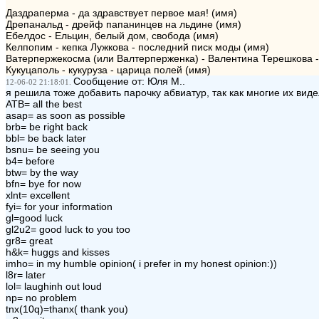
Даздраперма - да здравствует первое мая! (имя)
Дрепанальд - дрейф папанинцев на льдине (имя)
Ебелдос - Ельцин, белый дом, свобода (имя)
Келпопим - кепка Лужкова - последний писк моды (имя)
Ватерпержекосма (или Валтерперженка) - Валентина Терешкова 
Кукуцаполь - кукуруза - царица полей (имя)
Сообщение от: Юля М..
12-06-02 21:18:01.
я решила тоже добавить парочку абвиатур, так как многие их видел
ATB= all the best
asap= as soon as possible
brb= be right back
bbl= be back later
bsnu= be seeing you
b4= before
btw= by the way
bfn= bye for now
xlnt= excellent
fyi= for your information
gl=good luck
gl2u2= good luck to you too
gr8= great
h&k= huggs and kisses
imho= in my humble opinion( i prefer in my honest opinion:))
l8r= later
lol= laughinh out loud
np= no problem
tnx(10q)=thanx( thank you)