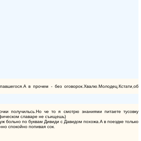
авшегося.А в прочем - без оговорок.Хвалю.Молодец.Кстати,об
чки получильсь.Но че то я смотрю знаниями питаете тусовку
рафическом славаре не съищешь)
уж больно по буквам Дивиди с Давидом похожа.А в поездке только
енно спокойно попивая сок.