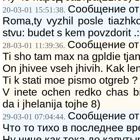
Сообщение от:
20-03-01 15:51:38.
Roma,ty vyzhil posle tiazhk
stvu: budet s kem povzdorit .:
Сообщение от:
28-03-01 11:39:36.
Ti sho tam max na gpldie tja
On jhivee vseh jhivih. Kak len
Ti k stati moe pismo otgreb ?
V inete ochen redko chas b
da i jhelanija tojhe 8)
Сообщение от
29-03-01 07:04:44.
Что то тихо в последнее в
Ну ниче как тока до капуты