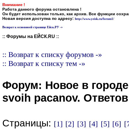
Внимание !
Работа данного форума остановлена !
Он будет использован только, как архив. Все функции сохр
Новая версия доступна по адресу:
http://www.yeisk.ru/forum1/
Возврат к основноей странице Ейск.РУ -»
:: Форумы на ЕЙСК.RU ::
:: Возврат к списку форумов -»
:: Возврат к списку тем -»
Форум:
Новое в городе
svoih pacanov
. Ответо
Страницы:
[1]
[2]
[3]
[4]
[5]
[6]
[