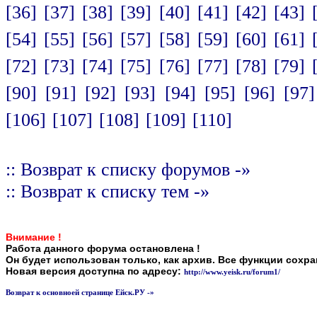
[36]
[37]
[38]
[39]
[40]
[41]
[42]
[43]
[54]
[55]
[56]
[57]
[58]
[59]
[60]
[61]
[72]
[73]
[74]
[75]
[76]
[77]
[78]
[79]
[90]
[91]
[92]
[93]
[94]
[95]
[96]
[97]
[106]
[107]
[108]
[109]
[110]
:: Возврат к списку форумов -»
:: Возврат к списку тем -»
Внимание !
Работа данного форума остановлена !
Он будет использован только, как архив. Все функции сохр
Новая версия доступна по адресу:
http://www.yeisk.ru/forum1/
Возврат к основноей странице Ейск.РУ -»