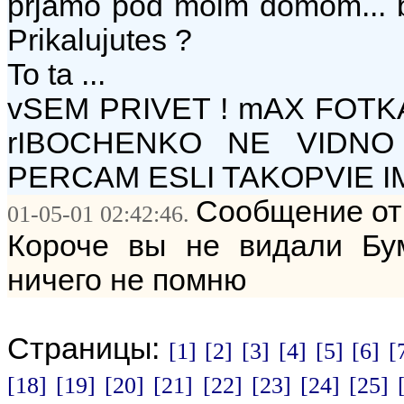
prjamo pod moim domom... blja a
Prikalujutes ?
To ta ...
vSEM PRIVET ! mAX FOTK
rIBOCHENKO NE VIDNO
PERCAM ESLI TAKOPVIE I
Сообщение от
01-05-01 02:42:46.
Короче вы не видали Бум
ничего не помню
Страницы:
[1]
[2]
[3]
[4]
[5]
[6]
[
[18]
[19]
[20]
[21]
[22]
[23]
[24]
[25]