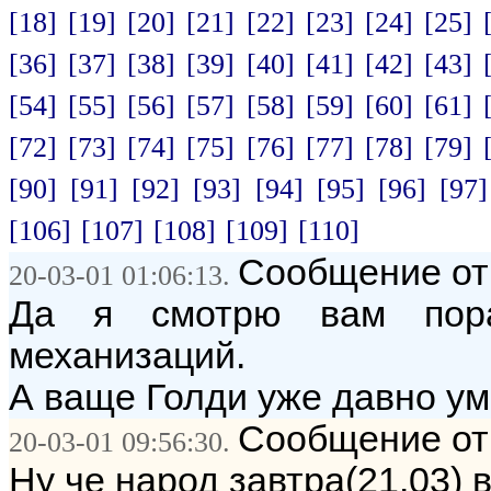
[18]
[19]
[20]
[21]
[22]
[23]
[24]
[25]
[36]
[37]
[38]
[39]
[40]
[41]
[42]
[43]
[54]
[55]
[56]
[57]
[58]
[59]
[60]
[61]
[72]
[73]
[74]
[75]
[76]
[77]
[78]
[79]
[90]
[91]
[92]
[93]
[94]
[95]
[96]
[97]
[106]
[107]
[108]
[109]
[110]
Сообщение от:
20-03-01 01:06:13.
Да я смотрю вам пор
механизаций.
А ваще Голди уже давно ум
Сообщение от:
20-03-01 09:56:30.
Ну че народ завтра(21.03) в